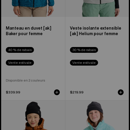
Manteau en duvet [ak]
Veste isolante extensible
Baker pour femme
[ak] Helium pour femme
40 % de rabais
30 % de rabais
Vente estivale
Vente estivale
Disponible en 2 couleurs
$339.99
$219.99
Manteau
Manteau
à
matelassé
capuchon
en
en
matière