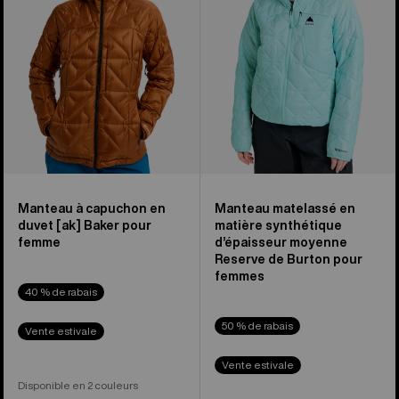
duvet
synthétique
[ak]®
d’épaisseur
Baker
moyenne
de
Reserve
Burton
de
pour
Burton
femmes
pour
femmes
Manteau à capuchon en
Manteau matelassé en
duvet [ak] Baker pour
matière synthétique
femme
d’épaisseur moyenne
Reserve de Burton pour
femmes
40 % de rabais
50 % de rabais
Vente estivale
Vente estivale
Disponible en 2 couleurs