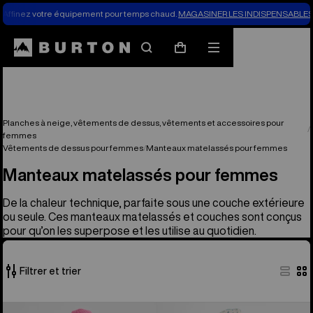
Affinez votre équipement pour temps chaud.
MAGASINER LES INDISPENSABLES 
Rechercher
Menu
Panier
Planches à neige, vêtements de dessus, vêtements et accessoires pour
femmes
Vêtements de dessus pour femmes
Manteaux matelassés pour femmes
Manteaux matelassés pour femmes
De la chaleur technique, parfaite sous une couche extérieure
ou seule. Ces manteaux matelassés et couches sont conçus
pour qu’on les superpose et les utilise au quotidien.
Filtrer et trier
12 produits
Burton –
Burton