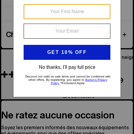
Affichage de 1 sur 1 articles
Checked Luggage
Il était notre fondateur, l’âme de la planche à neige
En souvenir de Jake
Lire son histoire
Ne ratez aucune occasion
Soyez les premiers informés des nouveaux équipements
et événements ainsi que des offres spéciales.