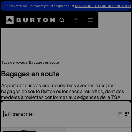
Affinez votre équipement pour temps chaud.
MAGASINER LES INDISPENSABLES 
Rechercher
Menu
Panier
Sacs de voyage
Bagages en soute
Bagages en soute
Apportez tous vos incontournables avec les sacs pour
bagages en soute Burton ou les sacs à roulettes, dont des
modèles à roulettes conformes aux exigences de la TSA.
Filtrer et trier
1 produit
Burton