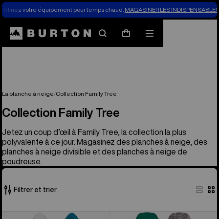
Affinez votre équipement pour temps chaud.
MAGASINER LES INDISPENSABLES 
Rechercher
Menu
Panier
La planche à neige
Collection Family Tree
Collection Family Tree
Jetez un coup d’œil à Family Tree, la collection la plus
polyvalente à ce jour. Magasinez des planches à neige, des
planches à neige divisible et des planches à neige de
poudreuse.
Filtrer et trier
8 produits
Planche
Burton