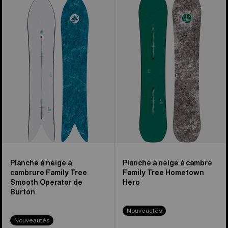
sur
à
–
8
neige
Planche
à
à
cambrure
neige
Family
à
Tree
cambre
Smooth
Family
Operator
Tree
de
Hometown
Burton
Hero
Planche à neige à
Planche à neige à cambre
cambrure Family Tree
Family Tree Hometown
Smooth Operator de
Hero
Burton
Nouveautés
Nouveautés