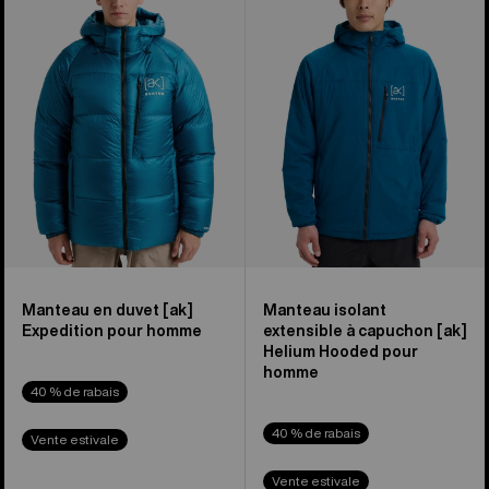
duvet
extensible
[ak]®
à
Expedition
capuchon
de
[ak]®
Burton
Helium
pour
de
hommes
Burton
pour
hommes
Manteau en duvet [ak]
Manteau isolant
Expedition pour homme
extensible à capuchon [ak]
Helium Hooded pour
homme
40 % de rabais
40 % de rabais
Vente estivale
Vente estivale