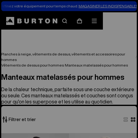
Affinez votre équipement pour temps chaud.
MAGASINER LES INDISPENSABLES 
Rechercher
Menu
Panier
Planches à neige, vêtements de dessus, vêtements et accessoires pour
hommes
Vêtements de dessus pour hommes
Manteaux matelassés pour hommes
Manteaux matelassés pour hommes
De la chaleur technique, parfaite sous une couche extérieure
ou seule. Ces manteaux matelassés et couches sont conçus
pour qu’on les superpose et les utilise au quotidien.
Filtrer et trier
14 produits
Burton –
Manteau