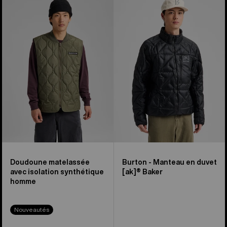
sur
Veste
en
14
matelassée
duvet
synthétique
[ak]®
Homme
Baker
de
Burton
pour
hommes
Doudoune matelassée
Burton - Manteau en duvet
avec isolation synthétique
[ak]® Baker
homme
Nouveautés