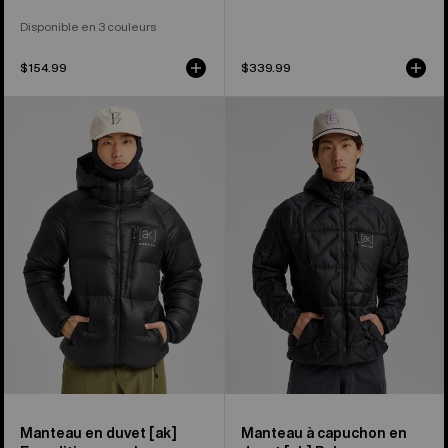
Disponible en 3 couleurs
$154.99
$339.99
Manteau
Manteau
en
à
duvet
capuchon
[ak]®
en
Expedition
duvet
de
[ak]®
Burton
Baker
pour
de
hommes
Burton
pour
hommes
Manteau en duvet [ak]
Manteau à capuchon en