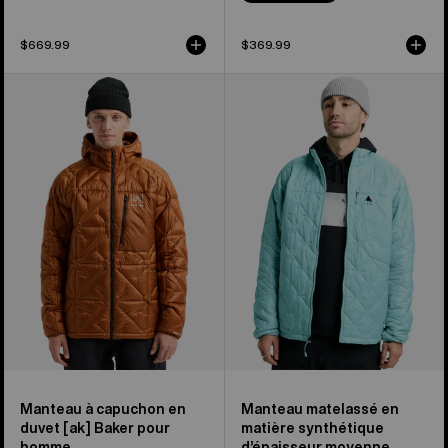
$669.99
$369.99
Manteau
Manteau
à
matelassé
capuchon
en
en
matière
duvet
synthétique
[ak]®
d’épaisseur
Baker
moyenne
de
Reserve
Burton
de
pour
Burton
hommes
pour
hommes
Manteau à capuchon en
Manteau matelassé en
duvet [ak] Baker pour
matière synthétique
homme
d’épaisseur moyenne