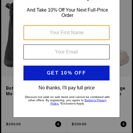
Bottes
Bottes
de
de
planche
planche
à
à
neige
neige
Moto
Moto
pour
BOA®
homme
pour
homme
Bottes de planche à neige
Bottes de planche à neige
Moto pour homme
Moto BOA® pour homme
Disponible en 3 couleurs
$299.99
$339.99