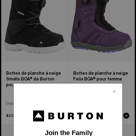
neige
à
Smalls
neige
BOA®
Felix
de
BOA®
Burton
pour
pour
femme
enfants
Bottes de planche à neige
Bottes de planche à neige
Smalls BOA® de Burton
Felix BOA® pour femme
pour enfants
Disponible en 2 couleurs
Disponible en 2 couleurs
$239.99
$579.99
Burton
Burton
–
–