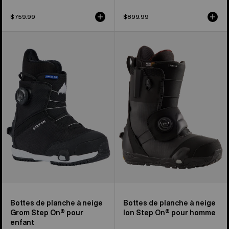
$759.99
$899.99
Bottes
Burton
de
–
planche
Bottes
à
de
neige
planche
Grom
à
Step
neige
On®
Ion
de
Step
Burton
On®
pour
pour
enfants
homme
Bottes de planche à neige
Bottes de planche à neige
Grom Step On® pour
Ion Step On® pour homme
enfant