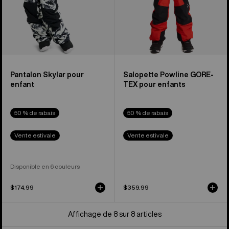
pour
enfants
Pantalon Skylar pour
Salopette Powline GORE-
enfant
TEX pour enfants
50 % de rabais
50 % de rabais
Vente estivale
Vente estivale
Disponible en 6 couleurs
$174.99
$359.99
Affichage de 8 sur 8 articles