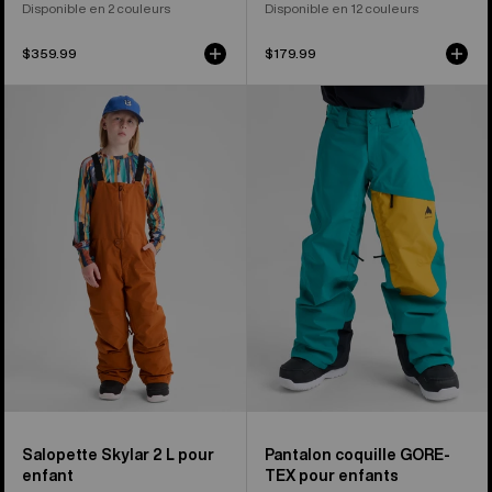
Disponible en 2 couleurs
Disponible en 12 couleurs
$359.99
$179.99
Burton –
Burton
Salopette
-
Skylar
Pantalon
2L
coquille
pour
GORE-
enfant
TEX
pour
enfant
Salopette Skylar 2 L pour
Pantalon coquille GORE-
enfant
TEX pour enfants