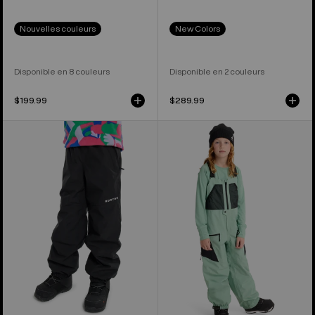
Nouvelles couleurs
New Colors
Disponible en 8 couleurs
Disponible en 2 couleurs
$199.99
$289.99
Burton
Burton
–
-
Pantalon
Salopette
Melter
3 couches
Plus
Outbeam
2L
pour
Enfant
enfant