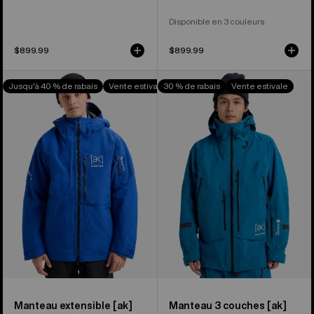
Disponible en 3 couleurs
$899.99
$899.99
Manteau
Manteau
Jusqu'à 40 % de rabais
Vente estivale
30 % de rabais
Vente estivale
extensible
3 couches
2 couches
en
en
GORE-
GORE-
TEX
TEX
PRO
[ak]®
[ak]®
Helitack
Acamar
de
de
Burton
Burton
pour
pour
hommes
hommes
Manteau extensible [ak]
Manteau 3 couches [ak]