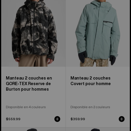
GORE-
Covert 2.0
TEX
Homme
Reserve
de
Burton
pour
hommes
Manteau 2 couches en
Manteau 2 couches
GORE-TEX Reserve de
Covert pour homme
Burton pour hommes
Disponible en 4 couleurs
Disponible en 2 couleurs
$559.99
$359.99
Manteau
Manteau