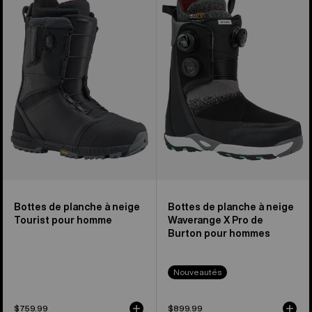
Bottes
planche
de
à
planche
neige
à
Waverange
neige
X
Tourist
Pro
pour
de
homme
Burton
pour
hommes
Bottes de planche à neige
Bottes de planche à neige
Tourist pour homme
Waverange X Pro de
Burton pour hommes
Nouveautés
$759.99
$899.99