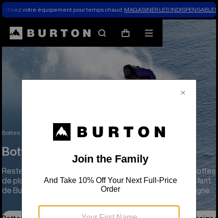
Affinez votre équipement pour temps chaud.
MAGASINER LES INDISPENSABLES 
Rechercher
Menu
Panier
Bottes de planche à neige
Bottes de planche à neige
Bottes de planche à neige
Restez au chaud et profitez d'un confort total avec les bottes
de planche à neige pour femme, pour homme et pour enfant
de Burton, conçues pour le freestyle, le parc et la montagne.