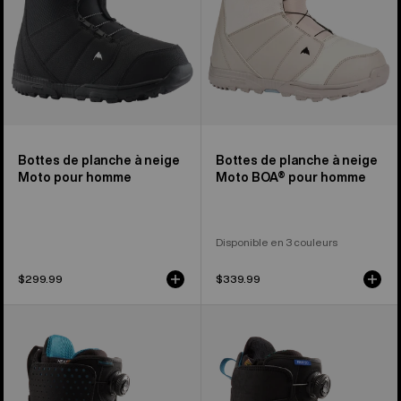
Moto
Moto
pour
BOA®
homme
pour
homme
Bottes de planche à neige
Bottes de planche à neige
Moto pour homme
Moto BOA® pour homme
Disponible en 3 couleurs
$299.99
$339.99
Burton
Burton
–
–
Bottes
Bottes
de
de