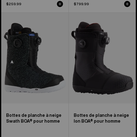
$259.99
$799.99
Burton –
Burton
Bottes
-
de
Bottes
planche
de
à
planche
neige
à
Swath
neige
BOA®
Ion
pour
BOA®
homme
pour
homme
Bottes de planche à neige
Bottes de planche à neige
Swath BOA® pour homme
Ion BOA® pour homme