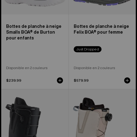
enfants
Bottes de planche à neige
Bottes de planche à neige
Smalls BOA® de Burton
Felix BOA® pour femme
pour enfants
Just Dropped
Disponible en 2 couleurs
Disponible en 2 couleurs
$239.99
$579.99
Burton
Burton
–
–
Bottes
Bottes
de
de
planche
planche
à
à
neige
neige