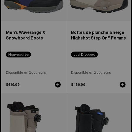
On®
pour
femme
Men's Waverange X
Bottes de planche à neige
Snowboard Boots
Highshot Step On® Femme
Nouveautés
Just Dropped
Disponible en 2 couleurs
Disponible en 2 couleurs
$619.99
$439.99
Burton
Burton
-
-
Bottes
Bottes
de
de
planche
planche
à
à