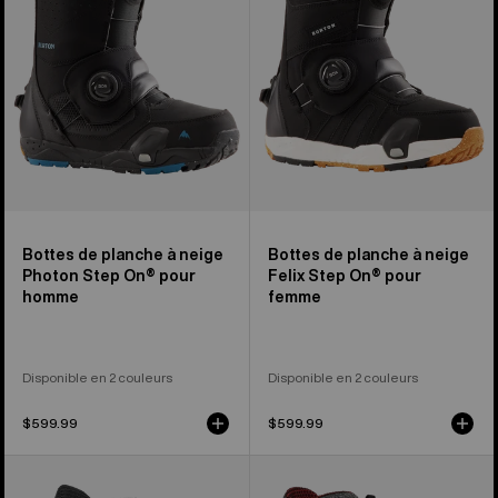
planche
planche
à
à
neige
neige
Photon
Felix
Step
Step
On®
On®
pour
pour
homme
femme
Bottes de planche à neige
Bottes de planche à neige
Photon Step On® pour
Felix Step On® pour
homme
femme
Disponible en 2 couleurs
Disponible en 2 couleurs
$599.99
$599.99
Burton
Bottes
–
de