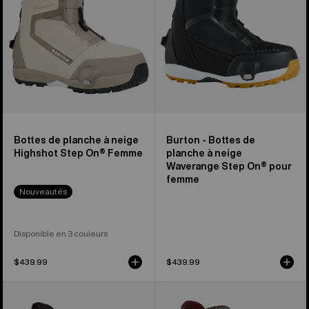
neige
neige
Highshot
Waverange
Step
Step
On®
On®
pour
pour
homme
femme
Bottes de planche à neige
Burton - Bottes de
Highshot Step On® Femme
planche à neige
Waverange Step On® pour
femme
Nouveautés
Disponible en 3 couleurs
$439.99
$439.99
Burton
Bottes
-
de