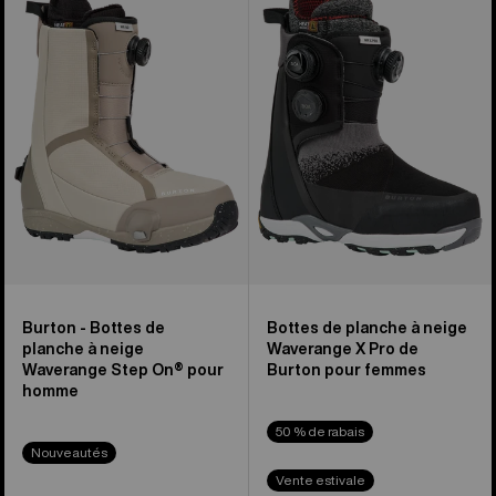
Bottes
planche
de
à
planche
neige
à
Waverange
neige
X
Waverange
Pro
Step
de
On®
Burton
pour
pour
homme
femmes
Burton - Bottes de
Bottes de planche à neige
planche à neige
Waverange X Pro de
Waverange Step On® pour
Burton pour femmes
homme
50 % de rabais
Nouveautés
Vente estivale