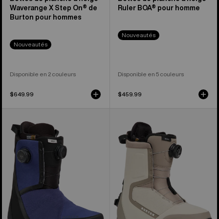
Waverange X Step On® de
Ruler BOA® pour homme
Burton pour hommes
Nouveautés
Nouveautés
Disponible en 2 couleurs
Disponible en 5 couleurs
$649.99
$459.99
Bottes
Burton
de
-
planche
Bottes
à
de
neige
planche
Waverange
à
X
neige
pour
Highshot
hommes
Step