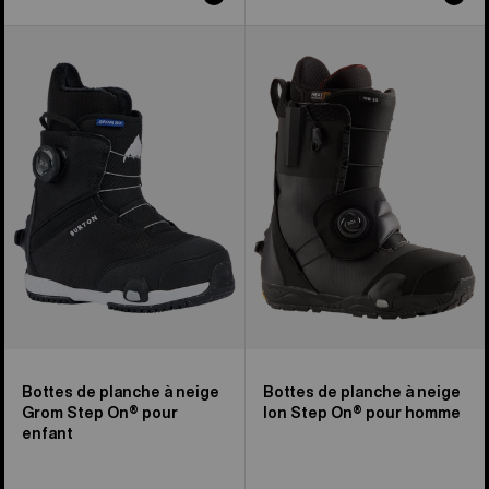
Bottes
Burton
de
–
planche
Bottes
à
de
neige
planche
Grom
à
Step
neige
On®
Ion
de
Step
Burton
On®
pour
pour
enfants
homme
Bottes de planche à neige
Bottes de planche à neige
Grom Step On® pour
Ion Step On® pour homme
enfant