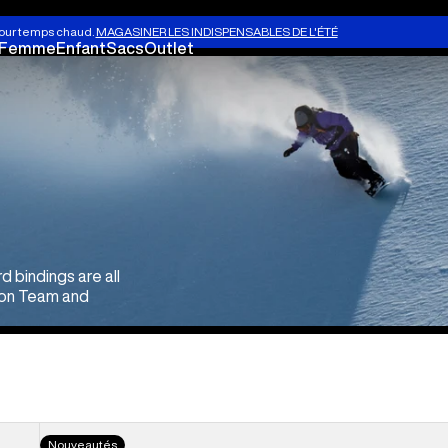
Planches à neige
Bottes d
our temps chaud.
MAGASINER LES INDISPENSABLES DE L'ÉTÉ
Femme
Enfant
Sacs
Outlet
bindings are all
rton Team and
Burton
Nouveautés