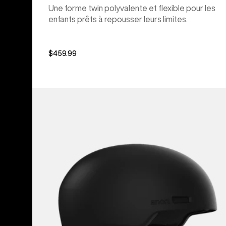
Une forme twin polyvalente et flexible pour les
enfants prêts à repousser leurs limites.
$459.99
Anon –
Casque
de
ski
et
de
planche
à
neige
WaveCel®
Windham