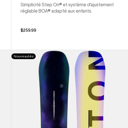
Simplicité Step On® et système d'ajustement
réglable BOA® adapté aux enfants.
$259.99
Burton
Nouveautés
- Planche
à
neige à
cambre
Custom pour
homme