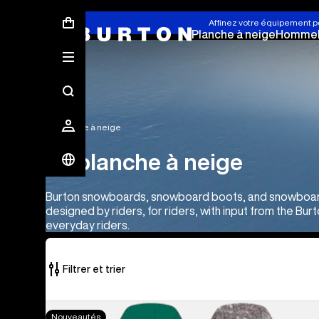
Affinez votre équipement p
Planche à neige
Homme
La planche à neige
La planche à neige
Burton snowboards, snowboard boots, and snowboard 
designed by riders, for riders, with input from the Bu
everyday riders.
Filtrer et trier
161 produits
Burton
Nouveautés