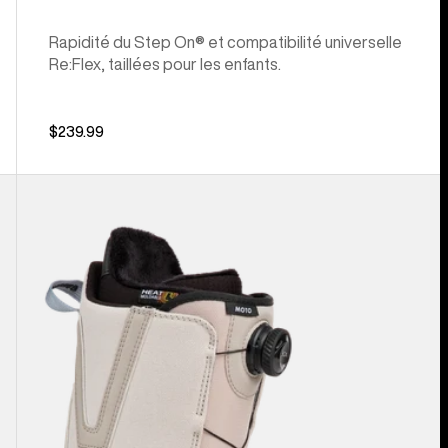
Rapidité du Step On® et compatibilité universelle
Re:Flex, taillées pour les enfants.
$239.99
Burton
–
Bottes
de
planche
à
neige
Moto
BOA®
pour
homme