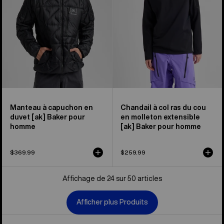
[ak]®
Baker
Baker
de
de
Burton
Burton
pour
pour
hommes
hommes
Manteau à capuchon en
Chandail à col ras du cou
duvet [ak] Baker pour
en molleton extensible
homme
[ak] Baker pour homme
$369.99
$259.99
Affichage de 24 sur 50 articles
Afficher plus Produits