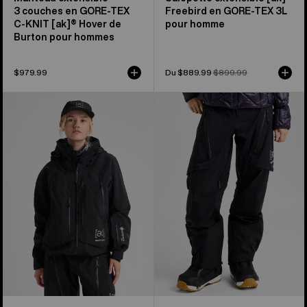
3 couches en GORE-TEX
Freebird en GORE-TEX 3L
C-KNIT [ak]® Hover de
pour homme
Burton pour hommes
$979.99
Prix
Du $889.99
Prix
$899.99
soldé
habituel
Manteau
Pantalon
3 couches
3 couches
en
en
GORE-
GORE-
TEX
TEX
PRO
C-
[ak]®
KNIT
Acamar
[ak]®
de
Tuvak
Burton
de
pour
Burton
femmes
pour
femmes