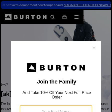
Affinez votre équipement pour temps chaud.
MAGASINER LES INDISPENSABLES 
Rechercher
Menu
Panier
[ak]®
[ak]®
De la base à la coquille, la collection [ak] de Burton offre une
couverture haute performance de niveau professionnel pour