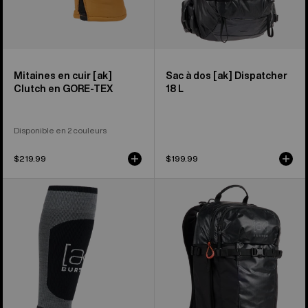
Mitaines en cuir [ak]
Sac à dos [ak] Dispatcher
Clutch en GORE-TEX
18 L
Disponible en 2 couleurs
$219.99
$199.99
Chaussettes
Sac
[ak]®
à
Endurance
dos
de
25 L
Burton
[ak]®
Dispatcher
de
Burton