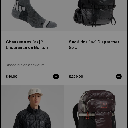
Chaussettes [ak]®
Sac à dos [ak] Dispatcher
Endurance de Burton
25 L
Disponible en 2 couleurs
$49.99
$229.99
Manteau
Sac
en
à
duvet
dos
[ak]®
35 L
Baker
[ak]®
de
Dispatcher