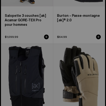
hommes
Salopette 3 couches [ak]
Burton – Passe-montagne
Acamar GORE-TEX Pro
[ak]® 2.0
pour hommes
$1,099.99
$64.99
Burton
Gants
–
en
Veste
GORE-
sac
TEX
à
[ak]®
dos
Clutch
[ak]®
de
Dispatcher 13 L
Burton