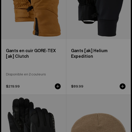
Clutch
Gants en cuir GORE-TEX
Gants [ak] Helium
[ak] Clutch
Expedition
Disponible en 2 couleurs
$219.99
$89.99
Gants
Burton
intermédiaires
-
Helium
Bonnet
[ak]®
[ak]®
de
Stagger