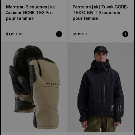
Manteau 3 couches [ak]
Pantalon [ak] Tuvak GORE-
Acamar GORE-TEX Pro
TEX C-KNIT 3 couches
pour femmes
pour femme
$1,199.99
$919.99
Burton
Manteau
–
3 couches
Mitaines
en
[ak]®
GORE-
Clutch
TEX
en
PRO
GORE-
[ak]®
TEX®
Acamar
de
Burton
pour
hommes