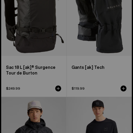
Tour
de
Burton
Sac 18 L [ak]® Surgence
Gants [ak] Tech
Tour de Burton
$249.99
$119.99
Manteau
Chandail
à
en
capuchon
molleton
en
extensible
duvet
[ak]®