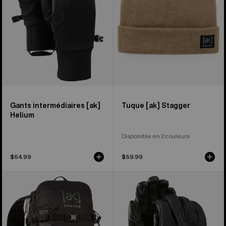
Burton
Gants intermédiaires [ak]
Tuque [ak] Stagger
Helium
Disponible en 2 couleurs
$64.99
$59.99
Sac
Burton –
18 L
Gants
[ak]®
[ak]®
Surgence
Tech