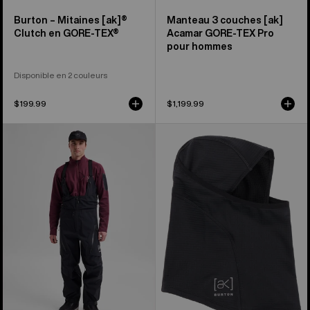
Burton – Mitaines [ak]®
Manteau 3 couches [ak]
Clutch en GORE-TEX®
Acamar GORE-TEX Pro
pour hommes
Disponible en 2 couleurs
$199.99
$1,199.99
Salopette
Burton
3 couches
–
en
Passe-
GORE-
montagne
TEX
[ak]® 2.0
PRO
[ak]®
Acamar
de
Burton
pour