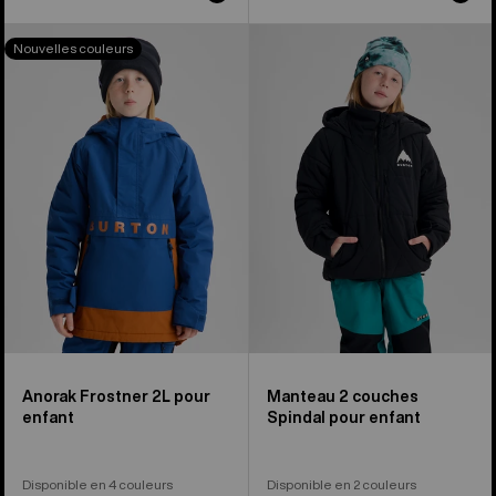
Burton –
Burton –
Nouvelles couleurs
Anorak
Manteau 2 couches
Frostner
Spindal
2L
Enfant
pour
enfant
Anorak Frostner 2L pour
Manteau 2 couches
enfant
Spindal pour enfant
Disponible en 4 couleurs
Disponible en 2 couleurs