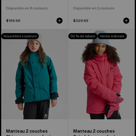
Disponible en 8 couleurs
Disponible en 2 couleurs
$199.99
$329.99
Burton
Burton –
Nouvelles couleurs
50 % de rabais
Vente estivale
-
Manteau 2 couches
Manteau
Spindal
Skimmer
Enfant
pour
enfant
Manteau 2 couches
Manteau 2 couches