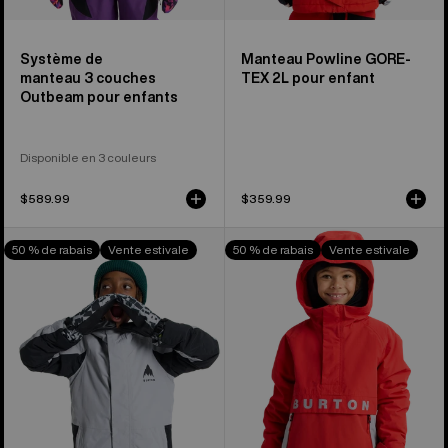
Système de
Manteau Powline GORE-
manteau 3 couches
TEX 2L pour enfant
Outbeam pour enfants
Disponible en 3 couleurs
$589.99
$359.99
Burton
Burton –
50 % de rabais
Vente estivale
50 % de rabais
Vente estivale
-
Anorak
Manteau
Frostner
Skimmer
2L
pour
pour
enfant
enfant