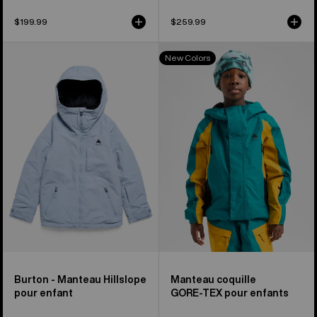
$199.99
$259.99
Manteau
Burton
New Colors
Hillslope
-
de
Manteau
Burton
Shell
pour
en
enfants
GORE-
TEX
pour
enfant
Burton - Manteau Hillslope
Manteau coquille
pour enfant
GORE‑TEX pour enfants