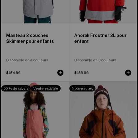
Manteau 2 couches
Anorak Frostner 2L pour
Skimmer pour enfants
enfant
Disponible en 4 couleurs
Disponible en 3 couleurs
$184.99
$189.99
Burton –
Burton
50 % de rabais
Vente estivale
Nouveautés
Salopette
-
Skylar
Système
2L
de
pour
manteau
enfant
3 couches
Outbeam
pour