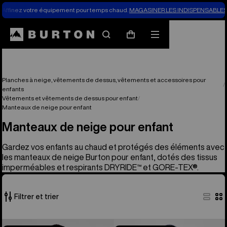
Affinez votre équipement pour temps chaud.
MAGASINER LES INDISPENSABLES 
Rechercher
Menu
Panier
Planches à neige, vêtements de dessus, vêtements et accessoires pour
enfants
Vêtements et vêtements de dessus pour enfant
Manteaux de neige pour enfant
Manteaux de neige pour enfant
Gardez vos enfants au chaud et protégés des éléments avec
les manteaux de neige Burton pour enfant, dotés des tissus
imperméables et respirants DRYRIDE™ et GORE-TEX®.
Filtrer et trier
16 produits
Burton
Burton