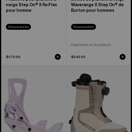
neige Step On® X Re:Flex
Waverange X Step On® de
pour homme
Burton pour hommes
Nouveautés
Nouveautés
Disponible en 2 couleurs
$579.99
$649.99
Burton –
Burton
Fixations
-
pour
Bottes
planche
de
à
planche
neige
à
Re:Flex
neige
Step
Highshot
On®
Step