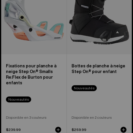
Step
à
On®
neige
Smalls
Smalls
Re:Flex
Step
de
On®
Burton
pour
pour
enfant
enfants
Fixations pour planche à
Bottes de planche à neige
neige Step On® Smalls
Step On® pour enfant
Re:Flex de Burton pour
enfants
Nouveautés
Nouveautés
Disponible en 3 couleurs
Disponible en 2 couleurs
$239.99
$259.99