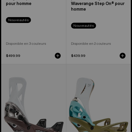
pour homme
Waverange Step On® pour
homme
Nouveautés
Nouveautés
Disponible en 3 couleurs
Disponible en 2 couleurs
$499.99
$439.99
Burton –
Burton –
Fixations
Fixations
pour
pour
planche
planche
à
à
neige
neige
Step
Step
On®
On®
Re:Flex
Genesis
pour
Re:Flex