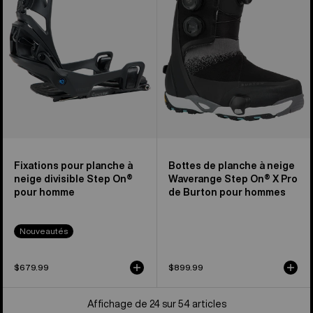
On®
neige
pour
Waverange
hommes
Step
On®
X
Pro
de
Burton
pour
hommes
Fixations pour planche à
Bottes de planche à neige
neige divisible Step On®
Waverange Step On® X Pro
pour homme
de Burton pour hommes
Nouveautés
$679.99
$899.99
Affichage de 24 sur 54 articles