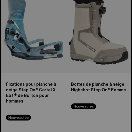
planche
Bottes
à
de
neige
planche
Step
à
On®
neige
Cartel
Highshot
X
Step
EST®
On®
de
pour
Burton
homme
pour
hommes
Fixations pour planche à
Bottes de planche à neige
neige Step On® Cartel X
Highshot Step On® Femme
EST® de Burton pour
hommes
Nouveautés
Nouveautés