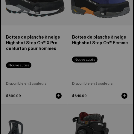
Pro
de
de
Burton
Burton
pour
pour
hommes
hommes
Bottes de planche à neige
Bottes de planche à neige
Highshot Step On® X Pro
Highshot Step On® Femme
de Burton pour hommes
Nouveautés
Nouveautés
Disponible en 2 couleurs
Disponible en 2 couleurs
$899.99
$649.99
Fixations
Bottes
de
de
splitboard
planche
Step
à