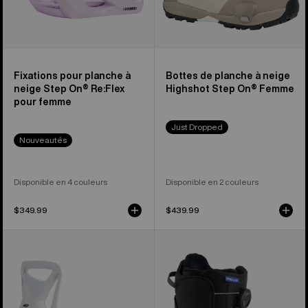
pour
On®
femme
pour
femme
Fixations pour planche à
Bottes de planche à neige
neige Step On® Re:Flex
Highshot Step On® Femme
pour femme
Just Dropped
Nouveautés
Disponible en 4 couleurs
Disponible en 2 couleurs
$349.99
$439.99
Fixations
Burton
pour
-
planche
Bottes
à
de
neige
planche