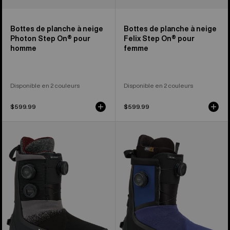
Bottes de planche à neige
Bottes de planche à neige
Photon Step On® pour
Felix Step On® pour
homme
femme
Disponible en 2 couleurs
Disponible en 2 couleurs
$599.99
$599.99
Bottes
Bottes
de
de
planche
planche
à
à
neige
neige
Highshot
Highshot
Step
X
On®
Step
X
On®