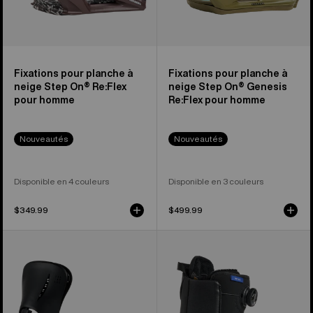
homme
pour
homme
Fixations pour planche à
Fixations pour planche à
neige Step On® Re:Flex
neige Step On® Genesis
pour homme
Re:Flex pour homme
Nouveautés
Nouveautés
Disponible en 4 couleurs
Disponible en 3 couleurs
$349.99
$499.99
Fixations
Burton
de
-
planche
Bottes
à
de
neige
planche