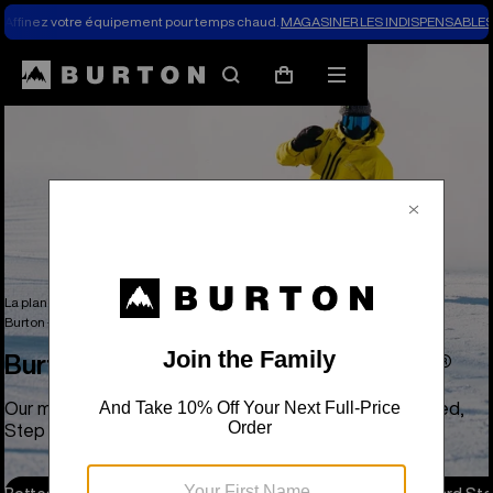
Affinez votre équipement pour temps chaud.
MAGASINER LES INDISPENSABLES 
Rechercher
Menu
Panier
La planche à neige
Planche à neige – En vedette et nouveautés
Burton – Bottes et fixations Step On®
Burton – Bottes et fixations Step On®
Our most intuitive boot-to-binding interface ever created,
Step On allows for a hands-free connection