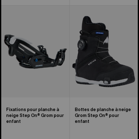
Fixations
Bottes
pour
de
planche
planche
à
à
neige
neige
Step
Grom
On®
Step
Grom
On®
de
de
Burton
Burton
pour
pour
enfants
enfants
Fixations pour planche à
Bottes de planche à neige
neige Step On® Grom pour
Grom Step On® pour
enfant
enfant