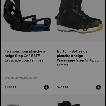
Step
à
On®
neige
Escapade
Waverange
EST®
Step
pour
On®
femmes
pour
femme
Fixations pour planche à
Burton - Bottes de
neige Step On® EST®
planche à neige
Escapade pour femmes
Waverange Step On® pour
femme
Disponible en 2 couleurs
$499.99
$439.99
Fixations
Burton
pour
-