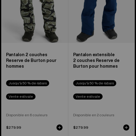
hommes
pour
hommes
Pantalon 2 couches
Pantalon extensible
Reserve de Burton pour
2 couches Reserve de
hommes
Burton pour hommes
Jusqu'à 50 % de rabais
Jusqu'à 50 % de rabais
Vente estivale
Vente estivale
Disponible en 6 couleurs
Disponible en 2 couleurs
$279.99
$279.99