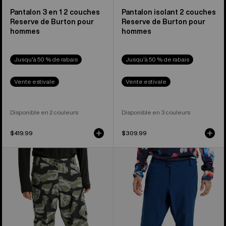
Pantalon 3 en 1 2 couches
Pantalon isolant 2 couches
Reserve de Burton pour
Reserve de Burton pour
hommes
hommes
Jusqu'à 50 % de rabais
Jusqu'à 50 % de rabais
Vente estivale
Vente estivale
Disponible en 2 couleurs
Disponible en 3 couleurs
$419.99
$309.99
Pantalon
Pantalon
2 couches
extensible
Reserve
2 couches
de
Reserve
Burton
de
pour
Burton