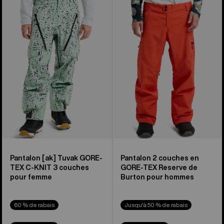
3 couches
2 couches
en
en
GORE-
GORE-
TEX
TEX
C-
Reserve
KNIT
de
[ak]®
Burton
Tuvak
pour
de
hommes
Burton
pour
hommes
Pantalon [ak] Tuvak GORE-
Pantalon 2 couches en
TEX C-KNIT 3 couches
GORE-TEX Reserve de
pour femme
Burton pour hommes
60 % de rabais
Jusqu'à 50 % de rabais