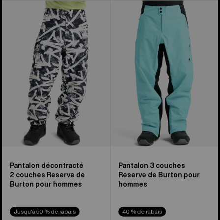
Pantalon
Pantalon
décontracté
3 couches
2 couches
Reserve
Reserve
de
de
Burton
Burton
pour
pour
hommes
hommes
Pantalon décontracté
Pantalon 3 couches
2 couches Reserve de
Reserve de Burton pour
Burton pour hommes
hommes
Jusqu'à 50 % de rabais
40 % de rabais