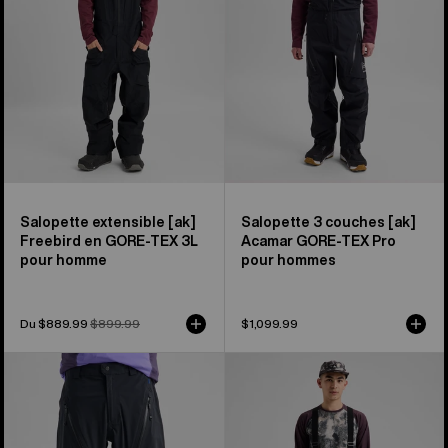
TEX
PRO
[ak]®
[ak]®
Freebird
Acamar
de
de
Burton
Burton
pour
pour
hommes
hommes
Salopette extensible [ak]
Salopette 3 couches [ak]
Freebird en GORE-TEX 3L
Acamar GORE-TEX Pro
pour homme
pour hommes
Prix
Du $889.99
Prix
$899.99
$1,099.99
soldé
habituel
Pantalon
Pantalon
3 couches
3 en 1
en
2 couches
GORE-
Reserve