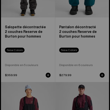
Salopette décontractée
Pantalon décontracté
2 couches Reserve de
2 couches Reserve de
Burton pour hommes
Burton pour hommes
New Colors
New Colors
Disponible en 5 couleurs
Disponible en 6 couleurs
$359.99
$279.99
Salopette
Salopette
extensible
3 couches
3 couches
en
en
GORE-
GORE-
TEX