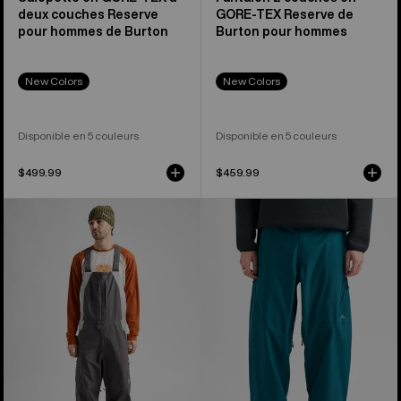
deux couches Reserve
GORE-TEX Reserve de
pour hommes de Burton
Burton pour hommes
New Colors
New Colors
Disponible en 5 couleurs
Disponible en 5 couleurs
$499.99
$459.99
Salopette
Pantalon
décontractée
décontracté
2 couches
2 couches
Reserve
Reserve
de
de
Burton
Burton
pour
pour
hommes
hommes