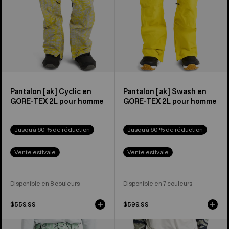
de
de
Burton
Burton
pour
pour
hommes
hommes
Pantalon [ak] Cyclic en
Pantalon [ak] Swash en
GORE-TEX 2L pour homme
GORE-TEX 2L pour homme
Jusqu’à 60 % de réduction
Jusqu’à 60 % de réduction
Vente estivale
Vente estivale
Disponible en 8 couleurs
Disponible en 7 couleurs
$559.99
$599.99
Pantalon
Pantalon