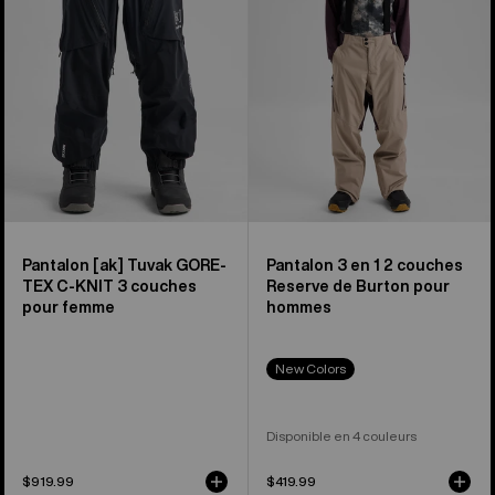
TEX
de
C-
Burton
KNIT
pour
[ak]®
hommes
Tuvak
de
Burton
pour
hommes
Pantalon [ak] Tuvak GORE-
Pantalon 3 en 1 2 couches
TEX C-KNIT 3 couches
Reserve de Burton pour
pour femme
hommes
New Colors
Disponible en 4 couleurs
$919.99
$419.99