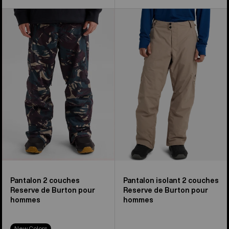
Pantalon
Pantalon
2 couches
isolant
Reserve
2 couches
de
Reserve
Burton
de
pour
Burton
hommes
pour
hommes
Pantalon 2 couches
Pantalon isolant 2 couches
Reserve de Burton pour
Reserve de Burton pour
hommes
hommes
New Colors