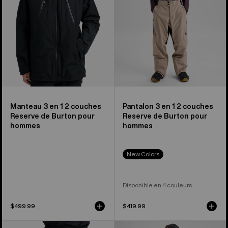
Burton
Burton
pour
pour
hommes
hommes
Manteau 3 en 1 2 couches
Pantalon 3 en 1 2 couches
Reserve de Burton pour
Reserve de Burton pour
hommes
hommes
New Colors
Disponible en 4 couleurs
$499.99
$419.99
Pantalon
Burton