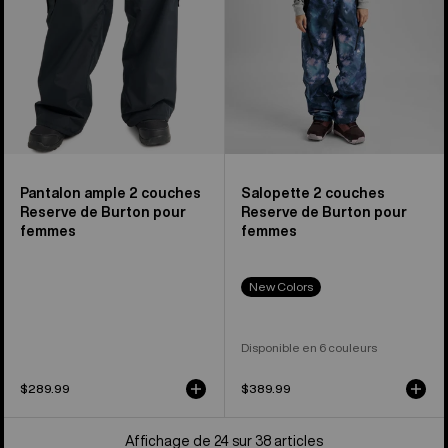
pour
femmes
femmes
Pantalon ample 2 couches
Salopette 2 couches
Reserve de Burton pour
Reserve de Burton pour
femmes
femmes
New Colors
Disponible en 6 couleurs
$289.99
$389.99
Affichage de 24 sur 38 articles