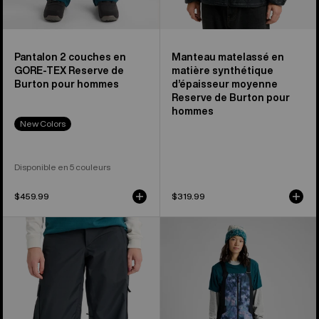
hommes
Pantalon 2 couches en
Manteau matelassé en
GORE-TEX Reserve de
matière synthétique
Burton pour hommes
d’épaisseur moyenne
Reserve de Burton pour
hommes
New Colors
Disponible en 5 couleurs
$459.99
$319.99
Pantalon
Salopette
ample
2 couches
2 couches
Reserve
Reserve
de
de
Burton
Burton
pour