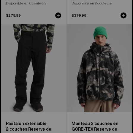
Disponible en 6 couleurs
Disponible en 2 couleurs
$279.99
$379.99
Pantalon
Manteau
extensible
2 couches
2 couches
en
Reserve
GORE-
de
TEX
Burton
Reserve
pour
de
hommes
Burton
pour
hommes
Pantalon extensible
Manteau 2 couches en
2 couches Reserve de
GORE-TEX Reserve de