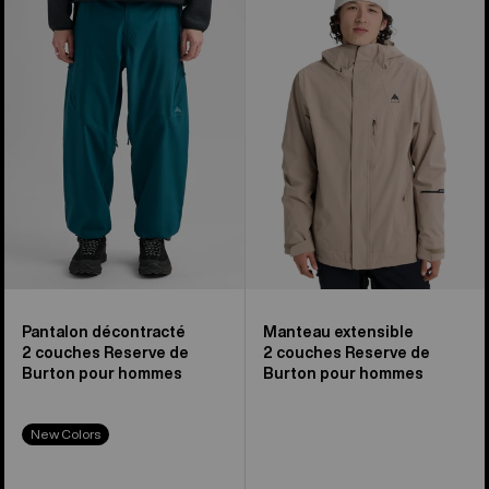
décontracté
extensible
2 couches
2 couches
Reserve
Reserve
de
de
Burton
Burton
pour
pour
hommes
hommes
Pantalon décontracté
Manteau extensible
2 couches Reserve de
2 couches Reserve de
Burton pour hommes
Burton pour hommes
New Colors