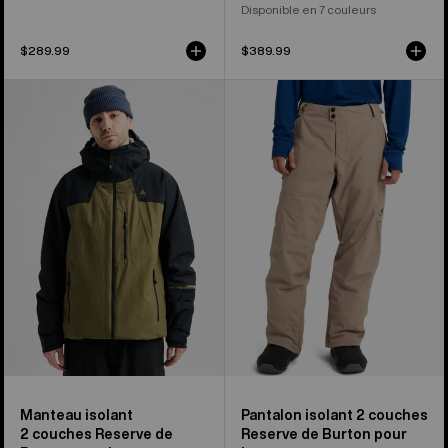
Disponible en 7 couleurs
$289.99
$389.99
Manteau
Pantalon
isolant
isolant
2 couches
2 couches
Reserve
Reserve
de
de
Burton
Burton
pour
pour
hommes
hommes
Manteau isolant
Pantalon isolant 2 couches
2 couches Reserve de
Reserve de Burton pour