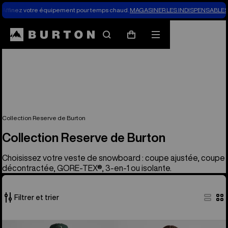
Affinez votre équipement pour temps chaud.
MAGASINER LES INDISPENSABLES 
Rechercher
Menu
Panier
Collection Reserve de Burton
Collection Reserve de Burton
Choisissez votre veste de snowboard : coupe ajustée, coupe
décontractée, GORE-TEX®, 3-en-1 ou isolante.
Filtrer et trier
38 produits
Manteau
Manteau