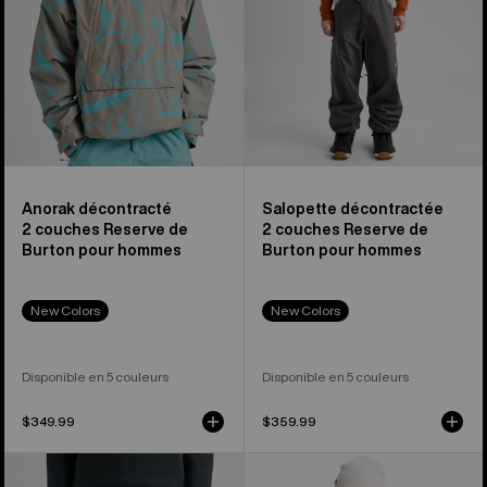
pour
pour
hommes
hommes
Anorak décontracté
Salopette décontractée
2 couches Reserve de
2 couches Reserve de
Burton pour hommes
Burton pour hommes
New Colors
New Colors
Disponible en 5 couleurs
Disponible en 5 couleurs
$349.99
$359.99
Pantalon
Manteau