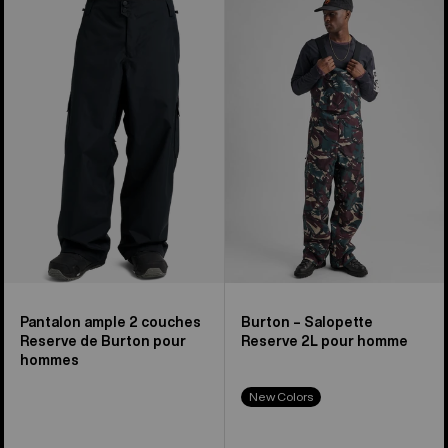
ample
–
2 couches
Salopette
Reserve
Reserve
de
2L
Burton
pour
pour
homme
hommes
Pantalon ample 2 couches
Burton – Salopette
Reserve de Burton pour
Reserve 2L pour homme
hommes
New Colors