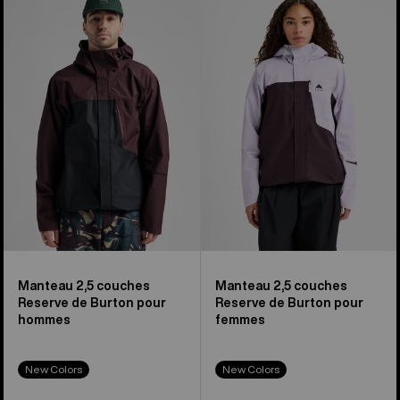
sur
2,5 couches
2,5 couches
38
Reserve
Reserve
de
de
Burton
Burton
pour
pour
hommes
femmes
Manteau 2,5 couches
Manteau 2,5 couches
Reserve de Burton pour
Reserve de Burton pour
hommes
femmes
New Colors
New Colors