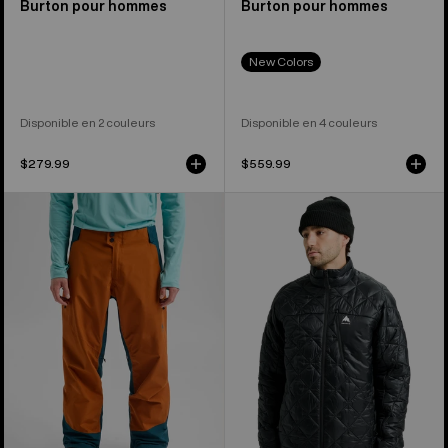
Burton pour hommes
Burton pour hommes
New Colors
Disponible en 2 couleurs
Disponible en 4 couleurs
$279.99
$559.99
Pantalon
Manteau
2 couches
matelassé
en
en
GORE-
matière
TEX
synthétique
Reserve
d’épaisseur
de
moyenne
Burton
Reserve
pour
de
hommes
Burton
pour