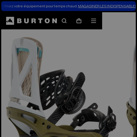
Affinez votre équipement pour temps chaud.
MAGASINER LES INDISPENSABLES 
Les experts de Burton expliquent tout
Rechercher
Menu
Panier