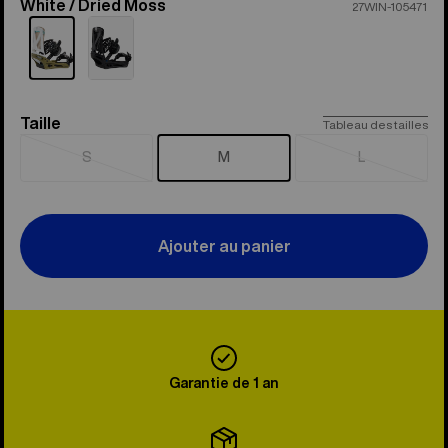
White / Dried Moss
Color
27WIN-105471
Taille
Taille
Tableau des tailles
S
M
L
Épuisé
Épuisé
Ajouter au panier
Garantie de 1 an