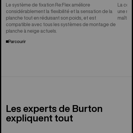
Le système de fixation Re:Flex améliore
La con
considérablement la flexibilité et la sensation de la
une réa
planche tout en réduisant son poids, et est
maîtris
compatible avec tous les systèmes de montage de
planche à neige actuels.
Parcourir
Les experts de Burton
expliquent tout