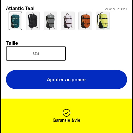
Atlantic Teal
Coloris
27WIN-152861
Taille
Taille
OS
Ajouter au panier
Garantie à vie