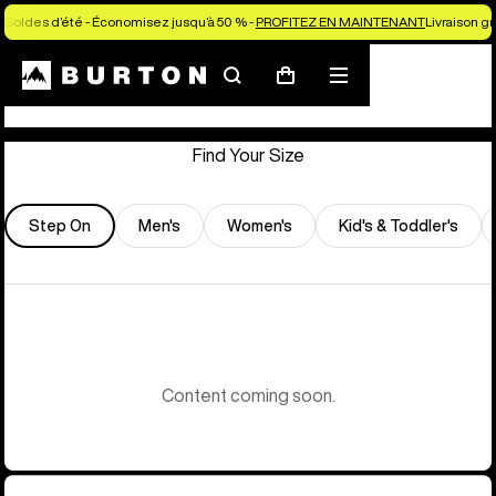
Soldes d’été - Économisez jusqu’à 50 % -
PROFITEZ EN MAINTENANT
Livraison g
Store Locator
Rechercher
Menu
Panier
Find Your Size
Step On
Men's
Women's
Kid's & Toddler's
Content coming soon.