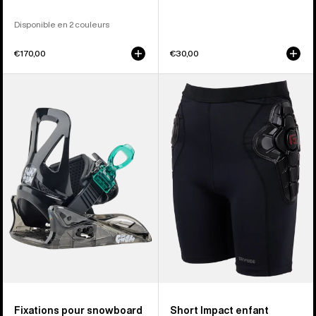
Disponible en 2 couleurs
€170,00
€30,00
Burton
Burton
-
-
Fixations
Short
pour
Impact
snowboard
enfant
Mini
Grom
Disc
enfant
Fixations pour snowboard
Short Impact enfant