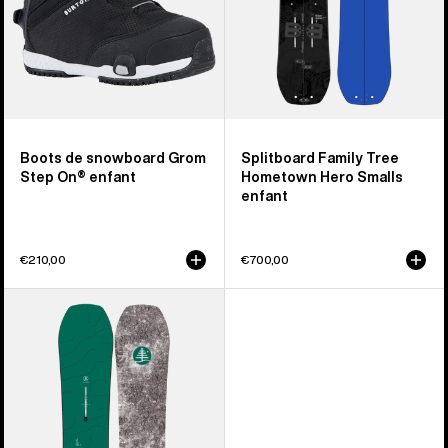
On®
Smalls
enfant
enfant
Boots de snowboard Grom
Splitboard Family Tree
Step On® enfant
Hometown Hero Smalls
enfant
€210,00
€700,00
Burton
-
Snowboard
à
cambre
Family
Tree