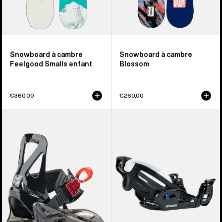
Snowboard à cambre
Snowboard à cambre
Feelgood Smalls enfant
Blossom
€360,00
€260,00
Burton
Burton
-
-
Fixations
Fixations
pour
pour
snowboard
snowboard
Grom
Step
Disc
On®
enfant
Grom
enfant