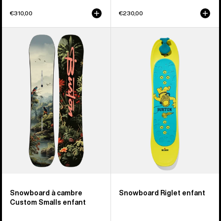
€310,00
€230,00
Burton
Burton
-
-
Snowboard
Snowboard
à
Riglet
cambre
enfant
Custom
Smalls
enfant
Snowboard à cambre
Snowboard Riglet enfant
Custom Smalls enfant