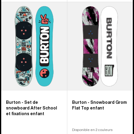
Burton
Burton -
-
Snowboard
Set
Grom
de
Flat
snowboard
Top
After
enfant
School
et
fixations
enfant
Burton - Set de
Burton - Snowboard Grom
snowboard After School
Flat Top enfant
et fixations enfant
Disponible en 2 couleurs