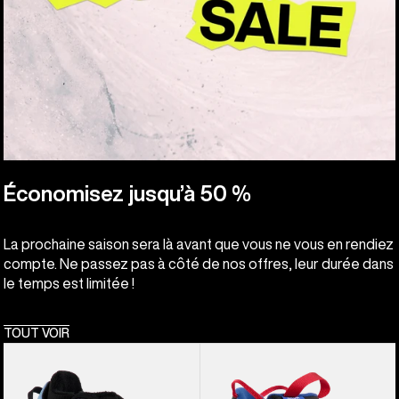
Économisez jusqu’à 50 %
La prochaine saison sera là avant que vous ne vous en rendiez
compte. Ne passez pas à côté de nos offres, leur durée dans
le temps est limitée !
TOUT VOIR
Burton
Burton
-
-
Boots
Boots