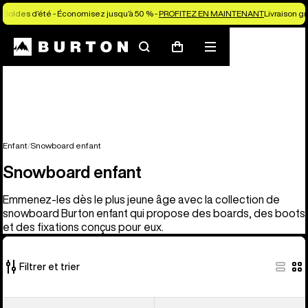
Soldes d’été - Économisez jusqu’à 50 % -
PROFITEZ EN MAINTENANT
Livraison g
Rechercher
Menu
Panier
Enfant
Snowboard enfant
Snowboard enfant
Emmenez-les dès le plus jeune âge avec la collection de
snowboard Burton enfant qui propose des boards, des boots
et des fixations conçus pour eux.
Filtrer et trier
21 produits
Burton
Burton