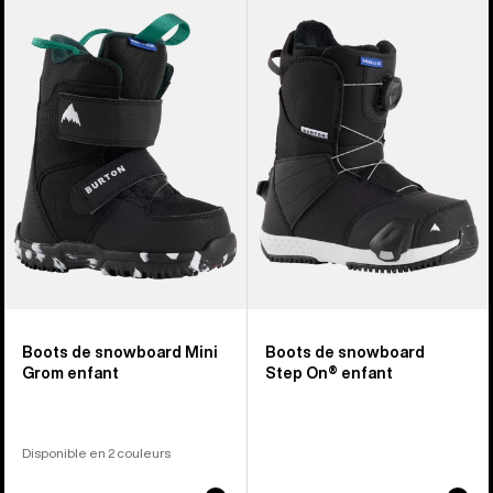
sur
-
-
21
Mini
Boots
boots
de
de
snowboard
snowboard
Smalls
Grom
Step
enfant
On®
enfant
Boots de snowboard Mini
Boots de snowboard
Grom enfant
Step On® enfant
Disponible en 2 couleurs