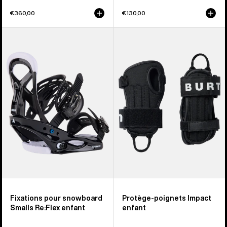
€360,00
€130,00
Burton
Burton
-
-
Fixations
Protège-
de
poignets
snowboard
Impact
Smalls
enfant
Re:Flex
enfant
Fixations pour snowboard
Protège-poignets Impact
Smalls Re:Flex enfant
enfant