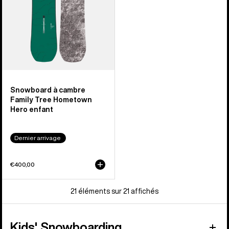
Hometown
Hero
enfant
Snowboard à cambre
Family Tree Hometown
Hero enfant
Dernier arrivage
€400,00
21 éléments sur 21 affichés
Kids' Snowboarding