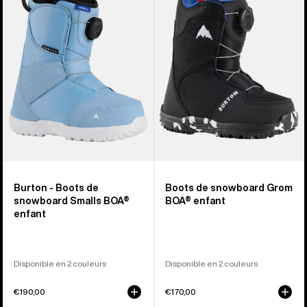
de
de
snowboard
snowboard
Smalls
Grom
BOA®
BOA®
enfant
enfant
Burton - Boots de
Boots de snowboard Grom
snowboard Smalls BOA®
BOA® enfant
enfant
Disponible en 2 couleurs
Disponible en 2 couleurs
€190,00
€170,00