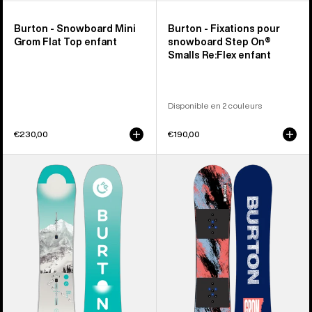
Burton - Snowboard Mini
Burton - Fixations pour
Grom Flat Top enfant
snowboard Step On®
Smalls Re:Flex enfant
Disponible en 2 couleurs
€230,00
€190,00
Burton -
Burton
Snowboard
-
à
Snowboard
cambre
à
Feelgood
cambre
Smalls
Grom
enfant
enfant