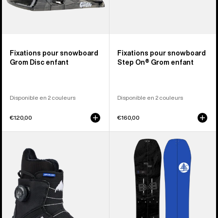
Fixations pour snowboard
Fixations pour snowboard
Grom Disc enfant
Step On® Grom enfant
Disponible en 2 couleurs
Disponible en 2 couleurs
€120,00
€160,00
Burton
Burton
-
-
Boots
Splitboard
de
Family
snowboard
Tree
Grom
Hometown
Step
Hero