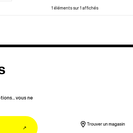
1 éléments sur 1 affichés
s
ions... vous ne
Trouver un magasin
↗