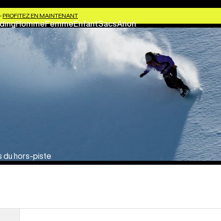
-
PROFITEZ EN MAINTENANT
ding
Homme
Femme
Enfant
Sacs
Anon
s du hors-piste