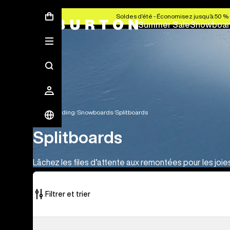
Soldes d’été - Économisez jusqu’à 50 % 
Summer Sale
Snowboar
Snowboarding
Snowboards
Splitboards
Splitboards
Lâchez les files d’attente aux remontées pour les joie
Filtrer et trier
1 produit
Burton