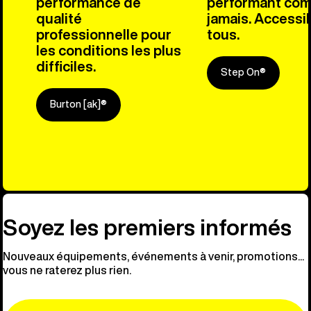
performance de
performant co
qualité
jamais. Accessib
professionnelle pour
tous.
les conditions les plus
difficiles.
Step On®
Burton [ak]®
Découvre n
Soyez les premiers informés
Nouveaux équipements, événements à venir, promotions...
vous ne raterez plus rien.