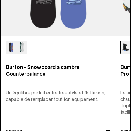
Burton - Snowboard à cambre
Bur
Counterbalance
Pro
Un équilibre parfait entre freestyle et flottaison,
Le s
capable de remplacer tout ton équipement.
chau
Tripl
facil