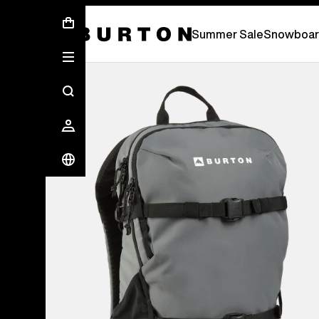
Soldes d’été - Économisez jusqu’à 50 % 
Summer Sale
Snowboar