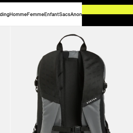
-
PROFITEZ EN MAINTENANT
ding
Homme
Femme
Enfant
Sacs
Anon