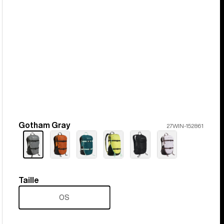
Gotham Gray
Couleur
27WIN-152861
Taille
Taille
OS