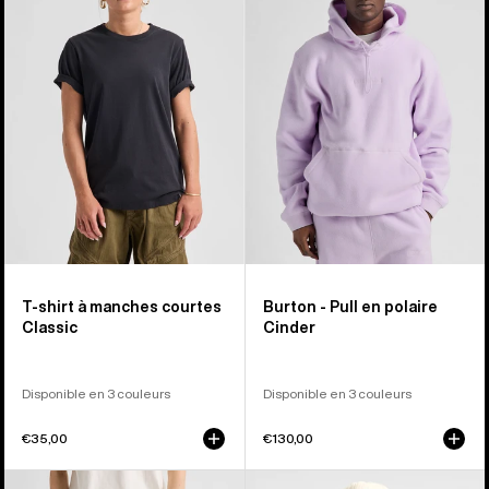
T-
Pull
shirt
en
à
polaire
manches
Cinder
courtes
Classic
T-shirt à manches courtes
Burton - Pull en polaire
Classic
Cinder
Disponible en 3 couleurs
Disponible en 3 couleurs
€35,00
€130,00
Burton
Burton