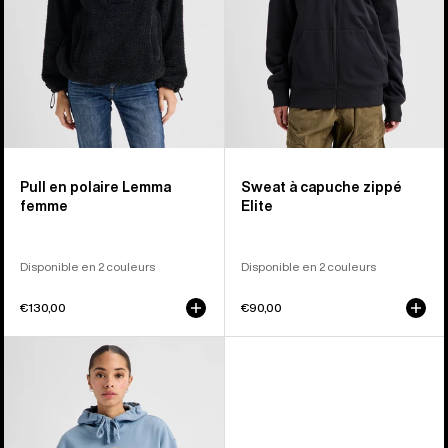
pour
Elite
femme
Pull en polaire Lemma
Sweat à capuche zippé
femme
Elite
Disponible en 2 couleurs
Disponible en 2 couleurs
€130,00
€90,00
Burton
-
Pull
à
capuche