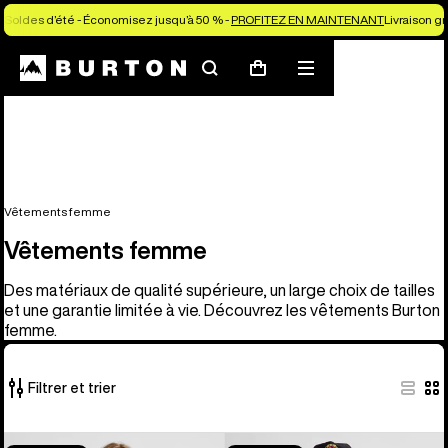
Soldes d’été - Économisez jusqu’à 50 % -
PROFITEZ EN MAINTENANT
Livraison g
Rechercher
Menu
Panier
Vêtements femme
Vêtements femme
Des matériaux de qualité supérieure, un large choix de tailles
et une garantie limitée à vie. Découvrez les vêtements Burton
femme.
Filtrer et trier
40 produits
Burton –
Burton