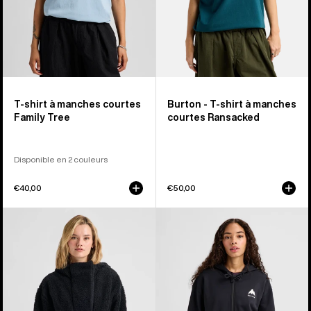
Tree
T-shirt à manches courtes
Burton - T-shirt à manches
Family Tree
courtes Ransacked
Disponible en 2 couleurs
€40,00
€50,00
Burton
Burton
-
-
Pull
Sweat
en
à
polaire
capuche
Lemma
zippé