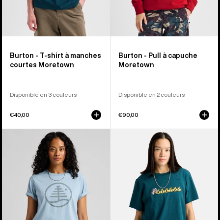
Burton - T-shirt à manches
Burton - Pull à capuche
courtes Moretown
Moretown
Disponible en 3 couleurs
Disponible en 2 couleurs
€40,00
€90,00
Burton
Burton
-
-
T-
T-
shirt
shirt
à
à
manches
manches
courtes
courtes
Family
Ransacked