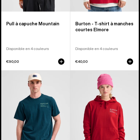
Pull à capuche Mountain
Burton - T-shirt à manches
courtes Elmore
Disponible en 4 couleurs
Disponible en 4 couleurs
€90,00
€40,00
Burton
Burton
-
-
T-
Pull
shirt
à
à
capuche
manches
Moretown
courtes
Moretown