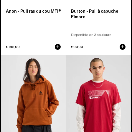
Anon - Pull ras du cou MFI®
Burton - Pull à capuche
Elmore
Disponible en 3 couleurs
€185,00
€90,00
Burton
Burton
-
-
Sweat
T-
à
shirt
capuche
à
Mountain
manches
homme
courtes
Elmore