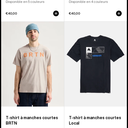
Disponible en 5 couleurs
Disponible en 4 couleurs
€40,00
€40,00
Burton
Burton
-
-
T-
T-
shirt
shirt
à
à
manches
manches
courtes
courtes
BRTN
Local
T-shirt à manches courtes
T-shirt à manches courtes
BRTN
Local