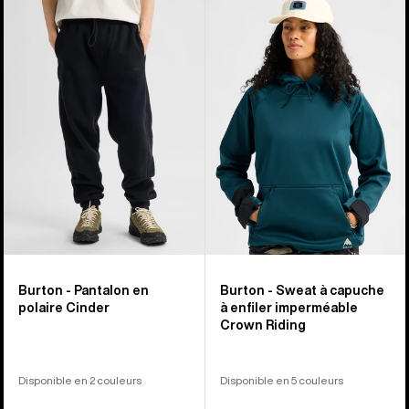
-
-
Pantalon
Sweat
en
à
polaire
capuche
Cinder
à
enfiler
imperméable
Crown
Riding
Burton - Pantalon en
Burton - Sweat à capuche
polaire Cinder
à enfiler imperméable
Crown Riding
Disponible en 2 couleurs
Disponible en 5 couleurs