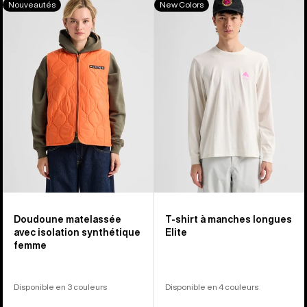
Nouveautés
New Colors
sur
Veste
-
40
matelassée
T-
synthétique
shirt
Femme
à
manches
longues
Elite
Doudoune matelassée
T-shirt à manches longues
avec isolation synthétique
Elite
femme
Disponible en 3 couleurs
Disponible en 4 couleurs