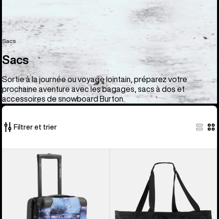
Sacs
Sacs
Sortie à la journée ou voyage lointain, préparez votre
prochaine aventure avec les bagages, sacs à dos et
accessoires de snowboard Burton.
Filtrer et trier
33 produits
Burton
Burton
sur
-
-
33
Sac
Sac
de
cabas
voyage
Gig
Double
Boot