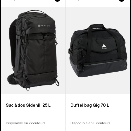
Burton
Burton
-
-
Sac
Duffel
à
bag
dos
Gig
Sidehill
70 L
25 L
Sac à dos Sidehill 25 L
Duffel bag Gig 70 L
Disponible en 2 couleurs
Disponible en 3 couleurs