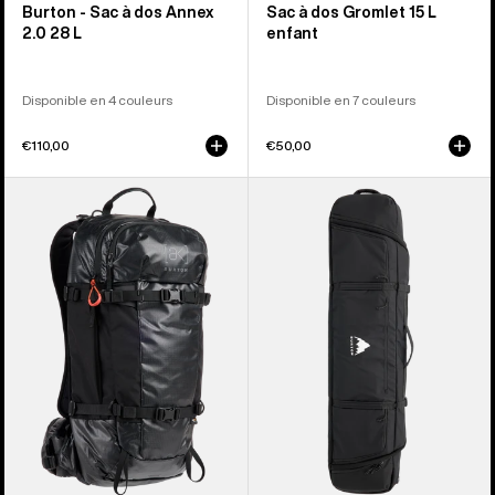
Burton - Sac à dos Annex
Sac à dos Gromlet 15 L
2.0 28 L
enfant
Disponible en 4 couleurs
Disponible en 7 couleurs
€110,00
€50,00
Burton
Burton
-
-
Sac
Housse
à
pour
dos
snowboard
[ak]®
à
Dispatcher
roulettes
25 L
Flight
Attendant