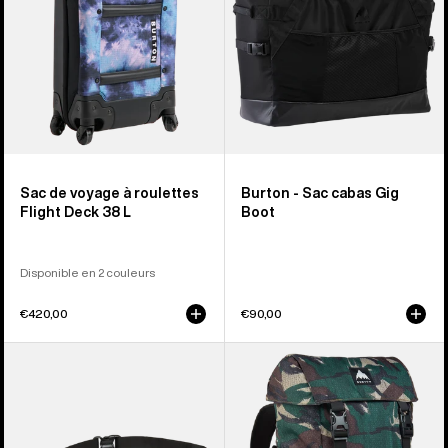
Deck
38 L
à 4 roues
Sac de voyage à roulettes
Burton - Sac cabas Gig
Flight Deck 38 L
Boot
Disponible en 2 couleurs
€420,00
€90,00
Burton
Burton
-
-
Sac
Sac
banane
Tinder