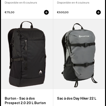
Disponible en 6 couleurs
Disponible en 4 couleurs
€75,00
€500,00
Burton
Burton
-
-
Sac
Sac
à
à
dos
dos
Prospect
Day
2.0
Hiker
20 L
22
Burton
L
Burton - Sac à dos
Sac à dos Day Hiker 22 L
Prospect 2.0 20 L Burton