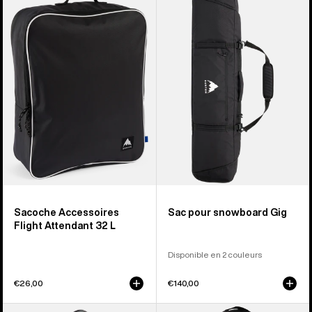
-
-
Sacoche
Sac
Accessoires
pour
Flight
snowboard
Attendant
Gig
32 L
Sacoche Accessoires
Sac pour snowboard Gig
Flight Attendant 32 L
Disponible en 2 couleurs
€26,00
€140,00
Burton
Burton