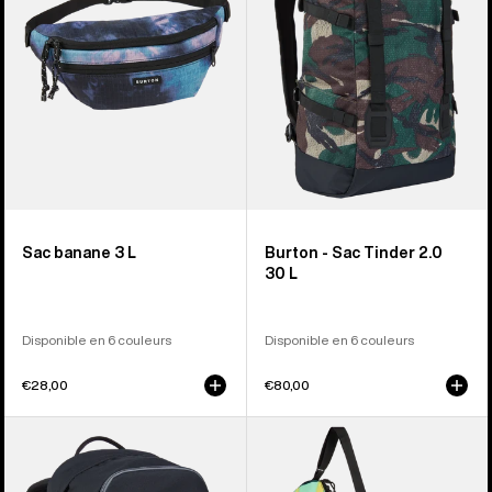
3 L
2.0
30 L
Sac banane 3 L
Burton - Sac Tinder 2.0
30 L
Disponible en 6 couleurs
Disponible en 6 couleurs
€28,00
€80,00
Burton
Burton
-
-
Sac
Sac