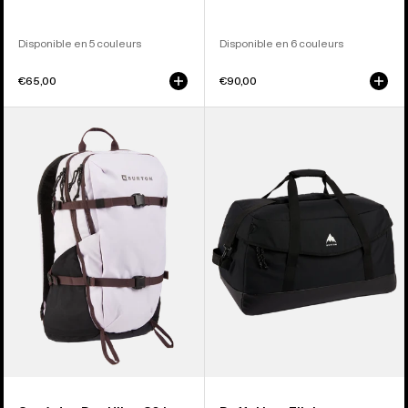
Disponible en 5 couleurs
Disponible en 6 couleurs
€65,00
€90,00
Burton
Burton
-
-
Sac
Duffel
à
bag
dos
Flight
Day
Attendant
Hiker
90 L
30
L