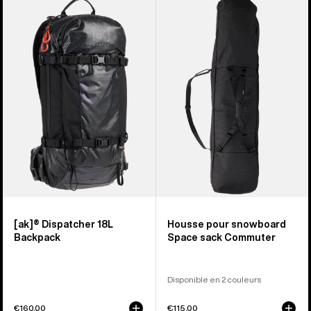
-
-
Sac
Housse
à
pour
dos
snowboard
[ak]®
Space
Dispatcher
sack
18 L
Commuter
[ak]® Dispatcher 18L
Housse pour snowboard
Backpack
Space sack Commuter
Disponible en 2 couleurs
€160,00
€115,00