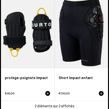
sur
-
-
2
Protège-
Short
poignets
Impact
Impact
enfant
protège-poignets Impact
Short Impact enfant
€40,00
€130,00
2 éléments sur 2 affichés