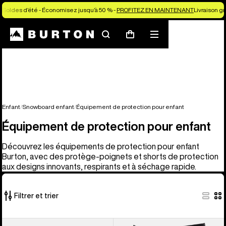
Soldes d’été - Économisez jusqu’à 50 % -
PROFITEZ EN MAINTENANT
Livraison g
Rechercher
Menu
Panier
Enfant
Snowboard enfant
Équipement de protection pour enfant
Équipement de protection pour enfant
Découvrez les équipements de protection pour enfant
Burton, avec des protège-poignets et shorts de protection
aux designs innovants, respirants et à séchage rapide.
Filtrer et trier
2 produits
Burton
Burton