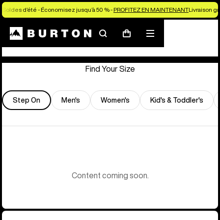
Soldes d’été - Économisez jusqu’à 50 % -
PROFITEZ EN MAINTENANT
Livraison g
Store Locator
Rechercher
Menu
Panier
Find Your Size
Step On
Men's
Women's
Kid's & Toddler's
Content coming soon.