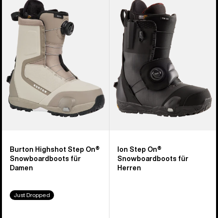
Highshot
Ion
Step On®
Step
Snowboardboots
On®
für
Snowboardboots
Damen
für
Herren
Burton Highshot Step On®
Ion Step On®
Snowboardboots für
Snowboardboots für
Damen
Herren
Just Dropped