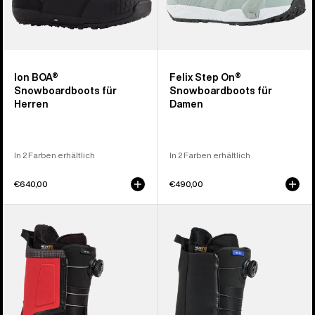
Ion BOA®
Felix Step On®
Snowboardboots für
Snowboardboots für
Herren
Damen
In 2 Farben erhältlich
In 2 Farben erhältlich
€640,00
€490,00
Burton
Burton
Highshot
Waverange
Step On®
Step
Snowboardboots
On®
für
Snowboardboots
Herren
für
Herren