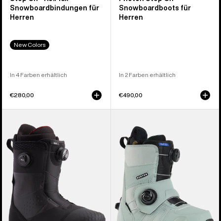
Snowboardbindungen für
Snowboardboots für
Herren
Herren
New Colors
In 4 Farben erhältlich
In 2 Farben erhältlich
€280,00
€490,00
Burton
Burton
Ion
Felix
BOA®
Step
Snowboardboots
On®
für
Snowboardboots
Herren
für
Damen