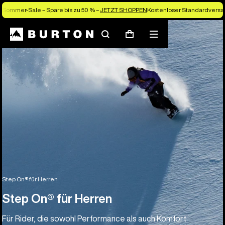
Sommer-Sale – Spare bis zu 50 % –
JETZT SHOPPEN
Kostenloser Standardversan
Suchen
Menü
Warenkorb
Step On® für Herren
Step On® für Herren
Für Rider, die sowohl Performance als auch Komfort