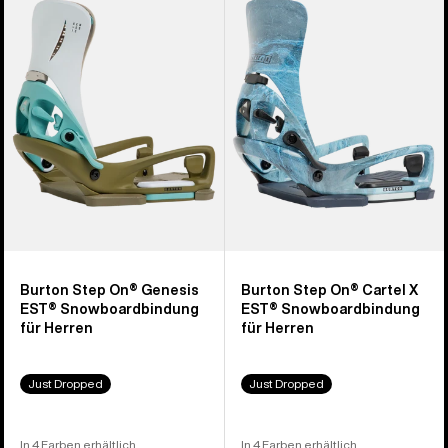
Genesis
Cartel
EST®
X
Snowboardbindung
EST®
für
Snowboardbindung
Herren
für
Herren
Burton Step On® Genesis
Burton Step On® Cartel X
EST® Snowboardbindung
EST® Snowboardbindung
für Herren
für Herren
Just Dropped
Just Dropped
In 4 Farben erhältlich
In 4 Farben erhältlich