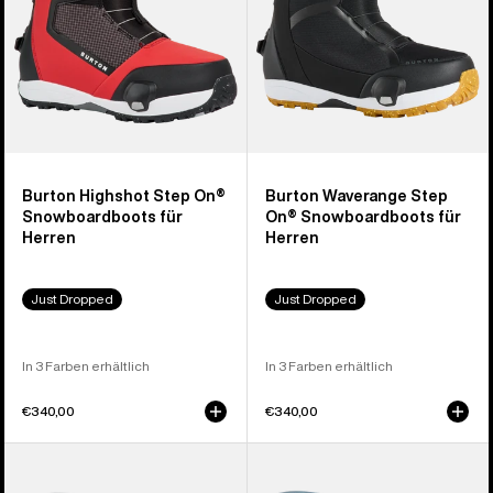
Burton Highshot Step On®
Burton Waverange Step
Snowboardboots für
On® Snowboardboots für
Herren
Herren
Just Dropped
Just Dropped
In 3 Farben erhältlich
In 3 Farben erhältlich
€340,00
€340,00
Burton
Burton
Step On®
Step On®