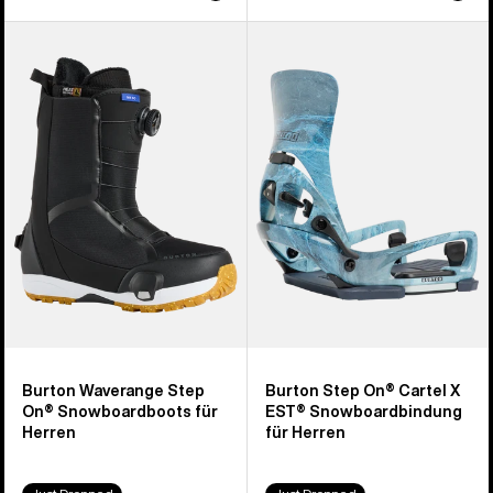
Burton
Burton
Waverange
Step On®
Step
Cartel
On®
X
Snowboardboots
EST®
für
Snowboardbindung
Herren
für
Herren
Burton Waverange Step
Burton Step On® Cartel X
On® Snowboardboots für
EST® Snowboardbindung
Herren
für Herren