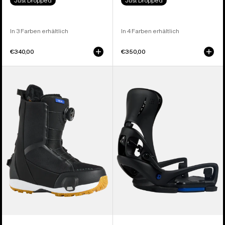
Just Dropped
Just Dropped
In 3 Farben erhältlich
In 4 Farben erhältlich
€340,00
€350,00
Burton
Burton
Waverange
Step On®
Step On®
Escapade
Snowboardboots
EST®
für
Snowboardbindung
Damen
für
Damen