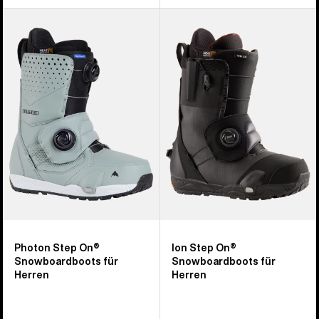
Burton
Burton
Photon
Ion
Step
Step
On®
On®
Snowboardboots
Snowboardboots
für
für
Herren
Herren
Photon Step On®
Ion Step On®
Snowboardboots für
Snowboardboots für
Herren
Herren