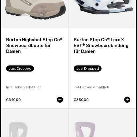
Burton Highshot Step On®
Burton Step On® Lexa X
Snowboardboots für
EST® Snowboardbindung
Damen
für Damen
Just Dropped
Just Dropped
In 3 Farben erhältlich
In 4 Farben erhältlich
€340,00
€350,00
Burton
Burton
Step
Step
On®
On®Re:Flex
Re:Flex
Snowboardbindung