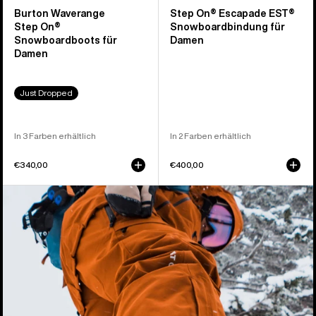
Burton Waverange
Step On® Escapade EST®
Step On®
Snowboardbindung für
Snowboardboots für
Damen
Damen
Just Dropped
In 3 Farben erhältlich
In 2 Farben erhältlich
€340,00
€400,00