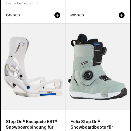
In 2 Farben erhältlich
€490,00
€610,00
Burton
Burton
Step On®
Felix
Escapade
Step
EST®
On®
Snowboardbindung
Snowboardboots
für
für
Damen
Damen
Step On® Escapade EST®
Felix Step On®
Snowboardbindung für
Snowboardboots für