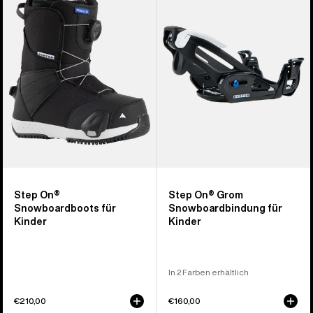
Step On®
Grom
Snowboardboots
Snowboardbindung
für
für
Kinder
Kinder
Step On®
Step On® Grom
Snowboardboots für
Snowboardbindung für
Kinder
Kinder
In 2 Farben erhältlich
€210,00
€160,00