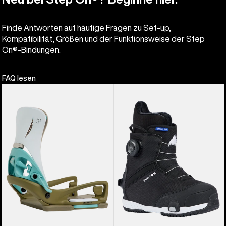
Finde Antworten auf häufige Fragen zu Set-up,
Kompatibilität, Größen und der Funktionsweise der Step
On®-Bindungen.
FAQ lesen
Burton
Burton
Step On®
Grom
Genesis
Step On®
EST®
Snowboardboots
Snowboardbindung
für
für
Kinder
Herren