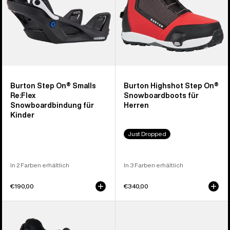
Burton Step On® Smalls
Burton Highshot Step On®
Re:Flex
Snowboardboots für
Snowboardbindung für
Herren
Kinder
Just Dropped
In 2 Farben erhältlich
In 3 Farben erhältlich
€190,00
€340,00
Burton
Burton
Smalls
Step On®