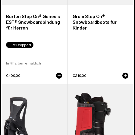
Burton Step On® Genesis
Grom Step On®
EST® Snowboardbindung
Snowboardboots für
für Herren
Kinder
Just Dropped
In 4 Farben erhältlich
€400,00
€210,00
Burton
Burton
Step On®
Highshot
Smalls
Step On®
Re:Flex
Snowboardboots
Snowboardbindung
für
für
Herren
Kinder