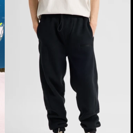
Cinder
Fleecehose