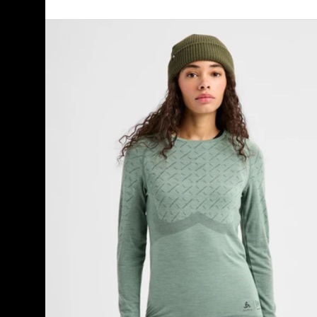
Burton
[ak]®
Slokar
Crewneck
Fleece
für
Damen