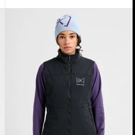
Burton
[ak]®
Helium
Stretch
Insulated
Weste
für
Damen