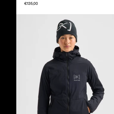
€135,00
Burton
[ak]®
Helium
Stretch
Insulated
Jacke
mit
Kapuze
für
Damen