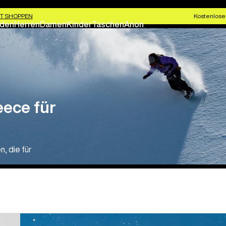
T SHOPPEN
Kostenlose
den
Herren
Damen
Kinder
Taschen
Anon
eece für
, die für