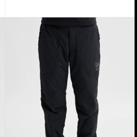
Burton
[ak]®
Helium
Stretch
Insulated
Hose
für
Damen