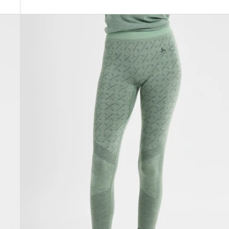
Burton
[ak]®
Slokar
Merino
Hose
für
Damen