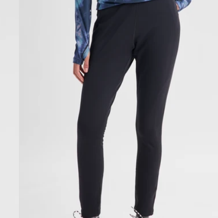
[ak]®
Baker
Stretch-
Fleecehose
für
Damen