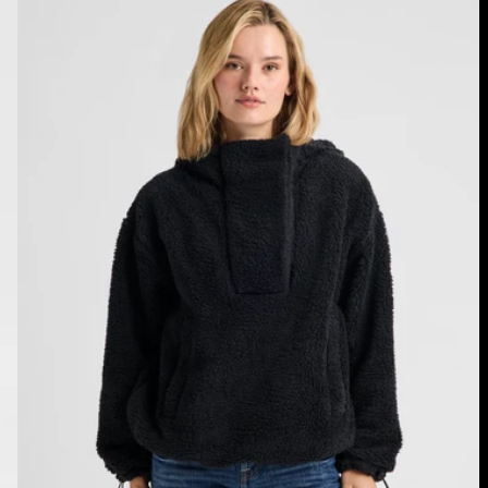
Lemma
Fleecepullover
für
Damen