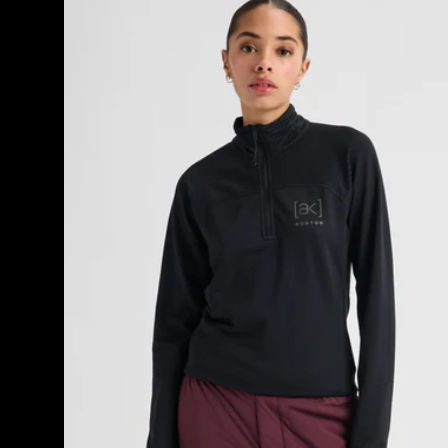
[ak]®
Helium
Grid
Fleece
mit
Viertelreißverschluss
für
Damen