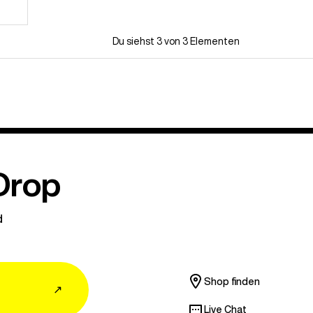
Du siehst 3 von 3 Elementen
Drop
d
Shop finden
↗
Live Chat