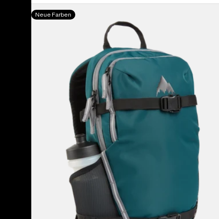
Burton
Neue Farben
Day
Hiker
12-
Liter-
Rucksack
für
Kinder