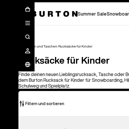
Sommer-Sale – Spare bis zu 50 % –
JETZ
Summer Sale
Snowboar
Rucksäcke und Taschen
Rucksäcke für Kinder
Rucksäcke für Kinder
Finde deinen neuen Lieblingsrucksack, Tasche oder 
dem Burton Rucksack für Kinder für Snowboarding, Hi
Schulweg und Spielplatz.
Filtern und sortieren
3
Burton
von
Gromlet