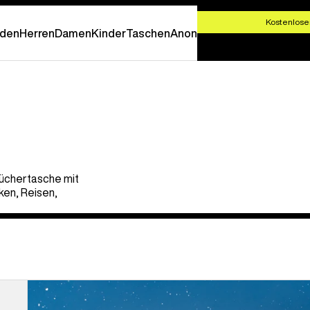
T SHOPPEN
Kostenlose
den
Herren
Damen
Kinder
Taschen
Anon
Büchertasche mit
ken, Reisen,