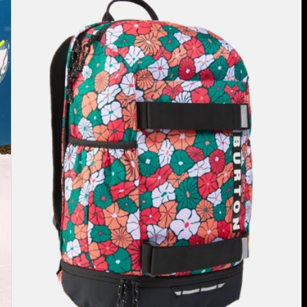
18-
Liter-
Rucksack
für
Kinder