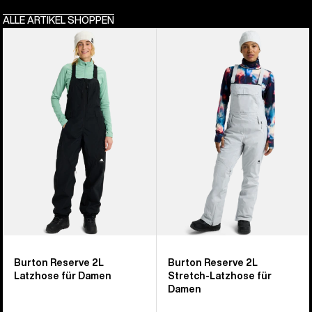
ALLE ARTIKEL SHOPPEN
Burton
Burton
Reserve
Reserve
2L
2L
Latzhose
Stretch-
für
Latzhose
Damen
für
Damen
Burton Reserve 2L
Burton Reserve 2L
Latzhose für Damen
Stretch-Latzhose für
Damen