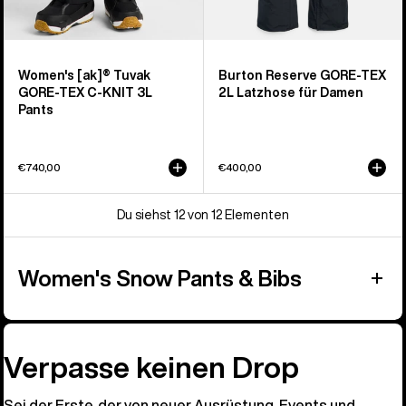
Women's [ak]® Tuvak
Burton Reserve GORE‑TEX
GORE-TEX C-KNIT 3L
2L Latzhose für Damen
Pants
€740,00
€400,00
Du siehst 12 von 12 Elementen
Women's Snow Pants & Bibs
Verpasse keinen Drop
Sei der Erste, der von neuer Ausrüstung, Events und