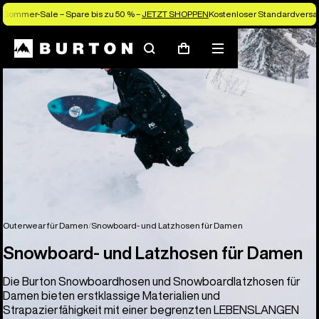
Sommer-Sale – Spare bis zu 50 % –
JETZT SHOPPEN
Kostenloser Standardversan
Suchen
Menü
Warenkorb
Outerwear für Damen
Snowboard- und Latzhosen für Damen
Snowboard- und Latzhosen für Damen
Die Burton Snowboardhosen und Snowboardlatzhosen für
Damen bieten erstklassige Materialien und
Strapazierfähigkeit mit einer begrenzten LEBENSLANGEN