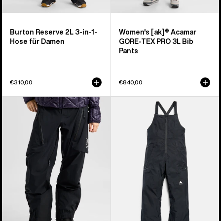
Burton Reserve 2L 3-in-1-
Women's [ak]® Acamar
Hose für Damen
GORE-TEX PRO 3L Bib
Pants
€310,00
€840,00
Burton
Burton
[ak]®
Reserve
Tuvak
GORE‑TEX
GORE-
2L
TEX
Latzhose
C-
für
KNIT
Damen
3L
Hose
für
Damen