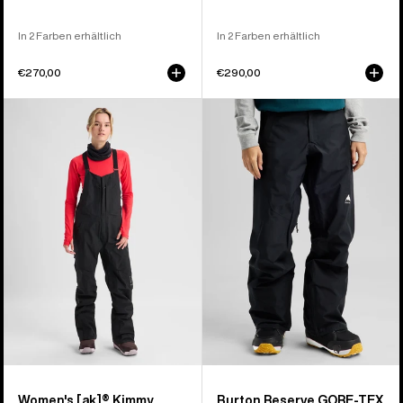
In 2 Farben erhältlich
In 2 Farben erhältlich
€270,00
€290,00
Burton
Burton
[ak]®
Reserve
Kimmy
GORE‑TEX
GORE‑TEX
2L
3L
Hose
Stretch-
für
Latzhose
Damen
für
Damen
Women's [ak]® Kimmy
Burton Reserve GORE‑TEX