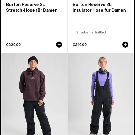
Burton Reserve 2L
Burton Reserve 2L
Stretch-Hose für Damen
Insulator Hose für Damen
In 2 Farben erhältlich
€220,00
€240,00
Burton
Burton
Reserve
[ak]®
2L
Acamar
3-
GORE-
in-
TEX
1-
PRO
Hose
3L
für
Latzhose
Damen
für
Damen