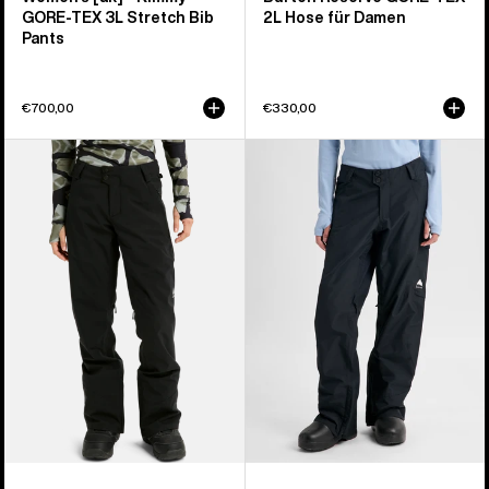
GORE‑TEX 3L Stretch Bib
2L Hose für Damen
Pants
€700,00
€330,00
Burton
Burton
Reserve
Reserve
2L
2L
Stretch-
Insulator
Hose
Hose
für
für
Damen
Damen