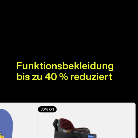
Funktionsbekleidung
bis zu 40 % reduziert
Burton
30% Off
Highshot
X
Pro
Step On®