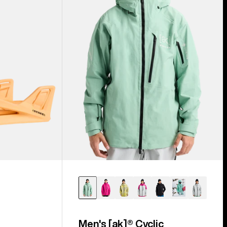
Jacke
für
Herren
Men's [ak]® Cyclic