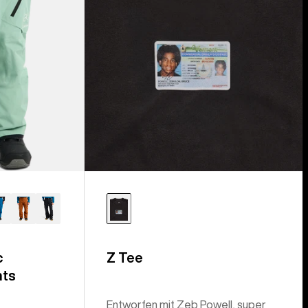
c
Z Tee
nts
Entworfen mit Zeb Powell, super