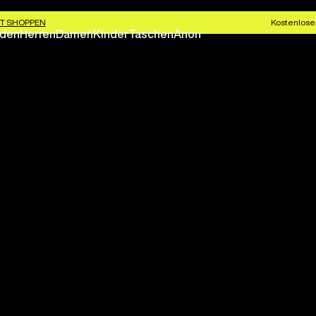
T SHOPPEN
Kostenlose
den
Herren
Damen
Kinder
Taschen
Anon