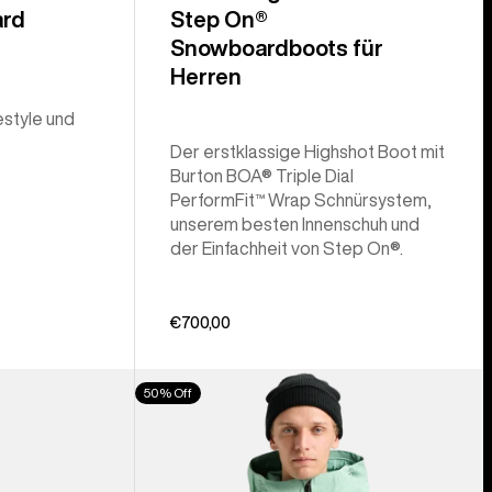
rd
Step On®
Snowboardboots für
Herren
estyle und
Der erstklassige Highshot Boot mit
Burton BOA® Triple Dial
PerformFit™ Wrap Schnürsystem,
unserem besten Innenschuh und
der Einfachheit von Step On®.
€700,00
Burton
50% Off
[ak]®
Cyclic
GORE‑TEX
2L