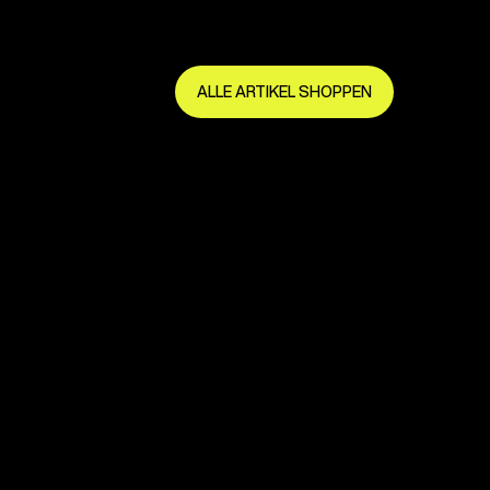
Sei früh dabei und mach das Beste dra
ALLE ARTIKEL SHOPPEN