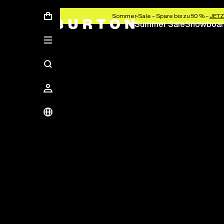
Sommer-Sale – Spare bis zu 50 % –
JETZ
Summer Sale
Snowboar
Spare bis zu 50 %
Die neue Saison beginnt hier.