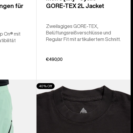
ngen für
GORE‑TEX 2L Jacket
Zweilagiges GORE-TEX,
Belüftungsreißverschlüsse und
ep On® mit
Regular Fit mit artikuliertem Schnitt.
ibilität
€490,00
Burton
40% Off
Z
T-
Shirt