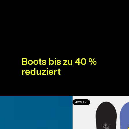
Boots bis zu 40 %
reduziert
Burton
40% Off
Counterbalance
Camber
Snowboard