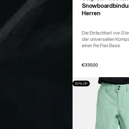
Snowboardbindu
Herren
Die Einfachheit von St
der universellen Kompat
einer Re:Flex Basis.
€330,00
Burton
50% Off
[ak]®
Cyclic
GORE‑TEX
2L
Hose
für