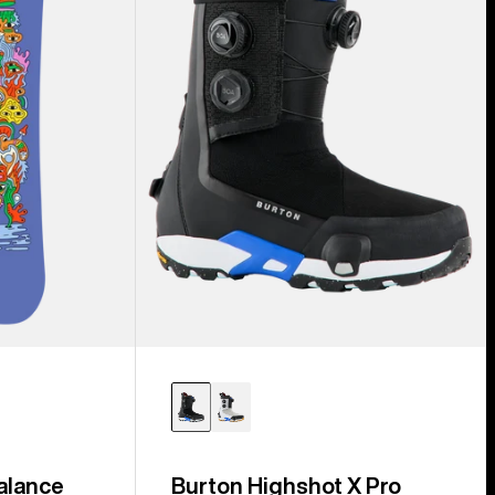
Snowboardboots
für
Herren
alance
Burton Highshot X Pro