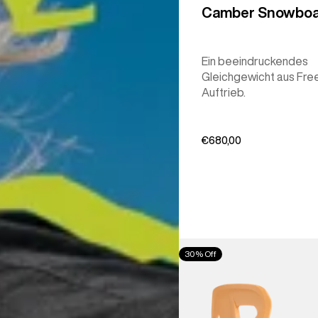
Camber Snowboa
Ein beeindruckendes
Gleichgewicht aus Fre
Auftrieb.
€680,00
Burton
30% Off
Step
On®
Re:Flex
Snowboardbindung