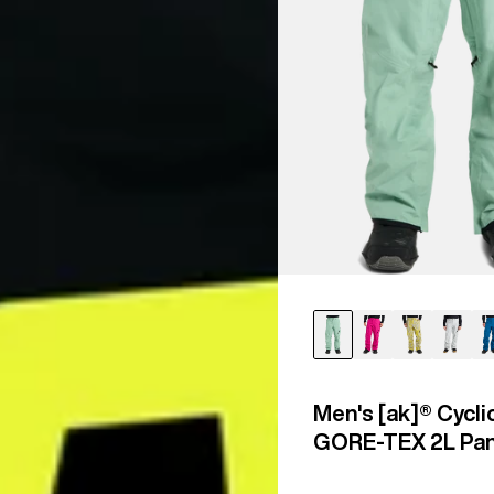
Herren
Men's [ak]® Cycli
GORE‑TEX 2L Pa