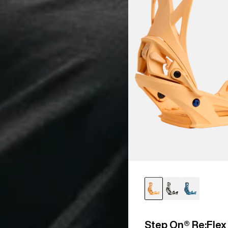
für
Herren
Step On® Re:Flex