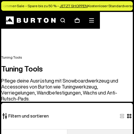
Sommer-Sale – Spare bis zu 50 % –
JETZT SHOPPEN
Kostenloser Standardversan
Suchen
Menü
Warenkorb
Tuning Tools
Tuning Tools
Pflege deine Ausrüstung mit Snowboardwerkzeug und
Accessoires von Burton wie Tuningwerkzeug,
Verriegelungen, Wandbefestigungen, Wachs und Anti-
Rutsch-Pads.
Filtern und sortieren
6
Burton
Burton