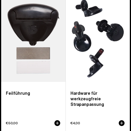
Feilenhalter
Hardware
für
werkzeugfreie
Strapanpassung
Feilführung
Hardware für
werkzeugfreie
Strapanpassung
€50,00
€4,00