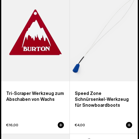
Tri-
Speed
Scraper
Zone
Werkzeug
Schnürsenkel-
zum
Werkzeug
Abschaben
für
von
Snowboardboots
Wachs
Tri-Scraper Werkzeug zum
Speed Zone
Abschaben von Wachs
Schnürsenkel-Werkzeug
für Snowboardboots
€16,00
€4,00
Burton
Burton