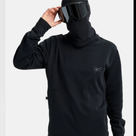
Crewneck
Pullover