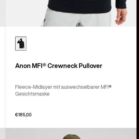
Anon MFI® Crewneck Pullover
Fleece-Midlayer mit auswechselbarer MFI®
Gesichtsmaske
€185,00
Burton