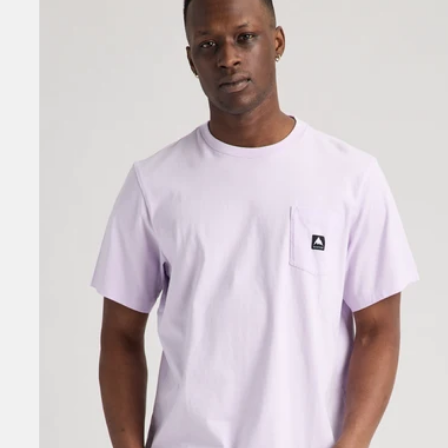
Kurzarm-
T-
Shirt