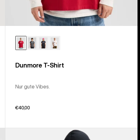
Dunmore T-Shirt
Nur gute Vibes.
€40,00
Anon
MFI®