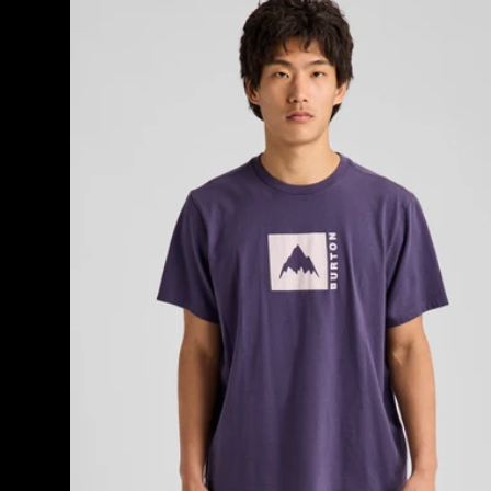
Mountain
High
Kurzarm-
T-
Shirt