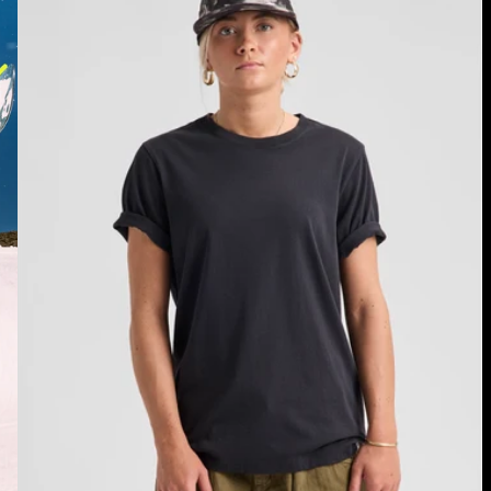
Kurzarm-
T-
Shirt