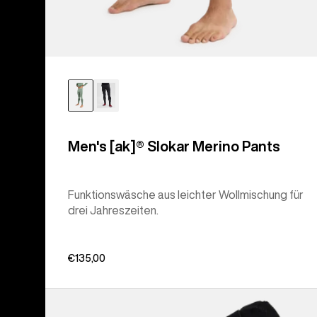
Men's [ak]® Slokar Merino Pants
Funktionswäsche aus leichter Wollmischung für
drei Jahreszeiten.
€135,00
Anon
MFI®