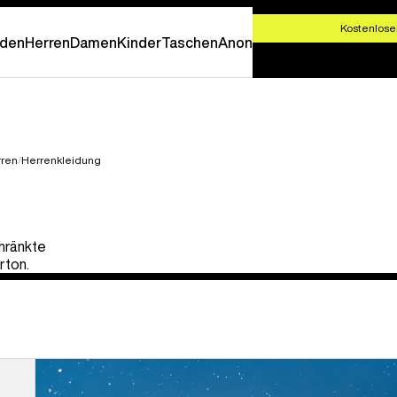
T SHOPPEN
Kostenlose
den
Herren
Damen
Kinder
Taschen
Anon
rren
Herrenkleidung
hränkte
rton.