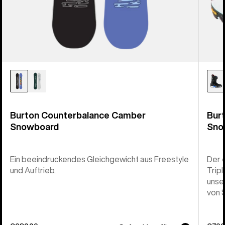
Burton Counterbalance Camber
Bur
Snowboard
Sno
Ein beeindruckendes Gleichgewicht aus Freestyle
Der 
und Auftrieb.
Trip
unse
von 