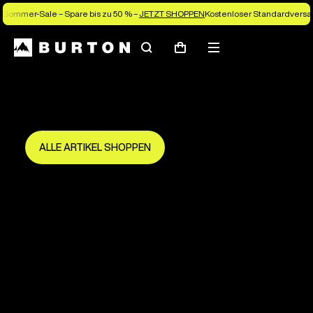
Sommer-Sale – Spare bis zu 50 % –
JETZT SHOPPEN
Kostenloser Standardversan
Suchen
Menü
Warenkorb
Spare bis zu 50 %
Die neue Saison beginnt hier.
Sei früh dabei und mach das Beste draus.
ALLE ARTIKEL SHOPPEN