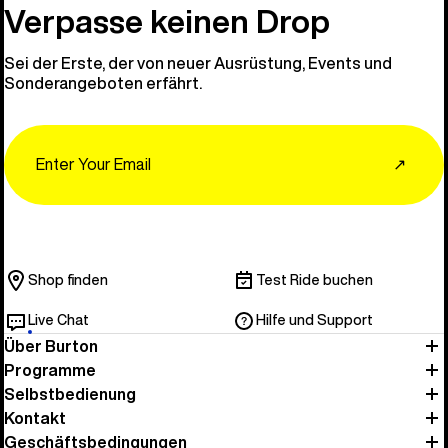
Entdecken 
Verpasse keinen Drop
Sei der Erste, der von neuer Ausrüstung, Events und
Sonderangeboten erfährt.
Email
↗
Shop finden
Test Ride buchen
Live Chat
Hilfe und Support
Über Burton
Programme
Selbstbedienung
Kontakt
Geschäftsbedingungen