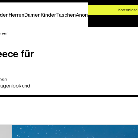
T SHOPPEN
Kostenlose
den
Herren
Damen
Kinder
Taschen
Anon
rren
eece für
iese
 Lagenlook und