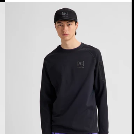
Burton
[ak]®
Baker
Stretch
Crewneck
Fleece
für
Herren