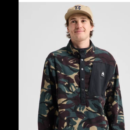
Burton
Cinder
Fleecepullover
für
Herren