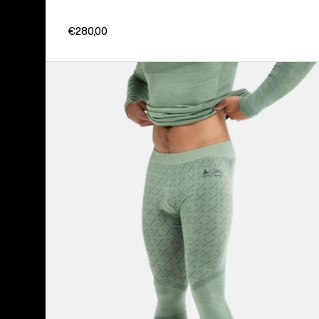
€280,00
Burton
[ak]®
Slokar
Merino
Hose
für
Herren