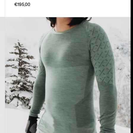
€195,00
Burton
[ak]®
Slokar
Crewneck
Fleece
für
Herren