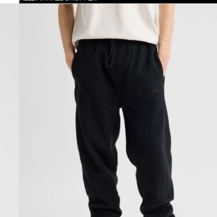
Burton
Cinder
Fleecehose