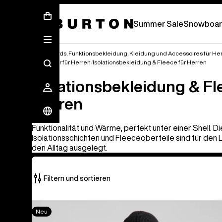
Sommer-Sale – Spare bis zu 50 % –
JETZ
Summer Sale
Snowboar
Snowboards, Funktionsbekleidung, Kleidung und Accessoires für He
Outerwear für Herren
Isolationsbekleidung & Fleece für Herren
Isolationsbekleidung & Fl
Herren
Funktionalität und Wärme, perfekt unter einer Shell. D
Isolationsschichten und Fleeceoberteile sind für den
den Alltag ausgelegt.
Filtern und sortieren
16
Men's
Neu
von
Burton