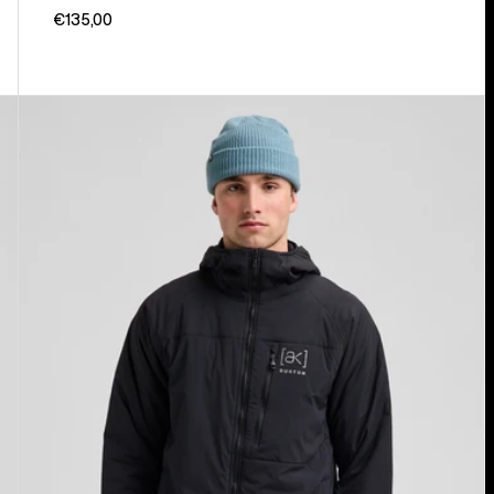
€135,00
Burton
[ak]®
Helium
Stretch
Insulated
Jacke
mit
Kapuze
für
Herren