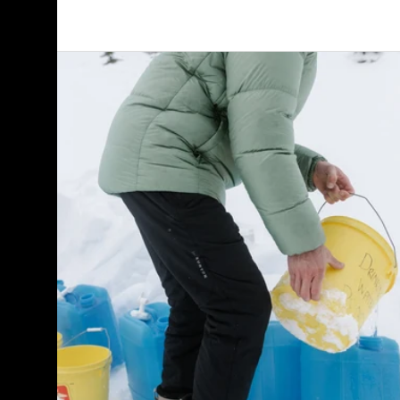
Burton
[ak]®
Helium
Stretch
Insulated
Hose
für
Herren