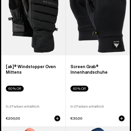
Fäustlinge
[ak]® Windstopper Oven
Screen Grab®
Mittens
Innenhandschuhe
60% Off
60% Off
In 2 Farben erhältlich
In 2 Farben erhältlich
€200,00
€30,00
Burton
Burton