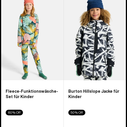
Fleece-
Hillslope
Funktionswäsche-
Jacke
Set
für
für
Kinder
Kinder
Fleece-Funktionswäsche-
Burton Hillslope Jacke für
Set für Kinder
Kinder
60% Off
50% Off