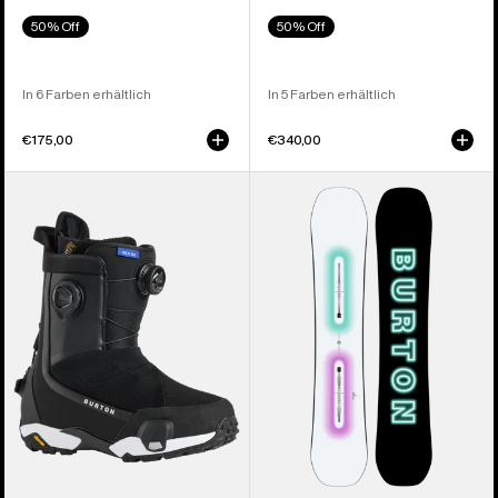
50% Off
50% Off
In 6 Farben erhältlich
In 5 Farben erhältlich
€175,00
€340,00
Burton
Burton
Highshot
Custom
X
Camber
Step On®
Snowboard
Snowboardboots
für
für
Herren
Damen