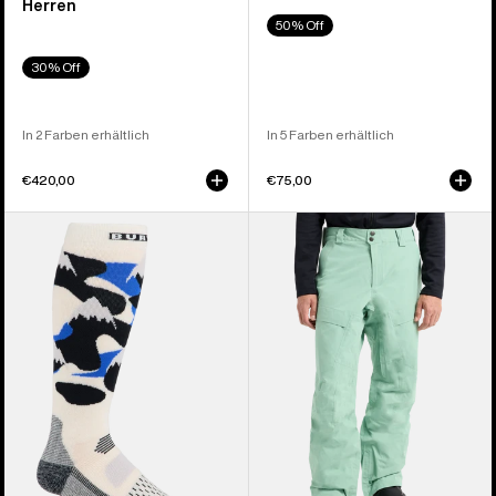
Herren
50% Off
30% Off
In 2 Farben erhältlich
In 5 Farben erhältlich
€420,00
€75,00
Burton
Burton
Performance
[ak]®
Midweight
Swash
Socken
GORE‑TEX
für
2L
Herren
Hose
für
Herren