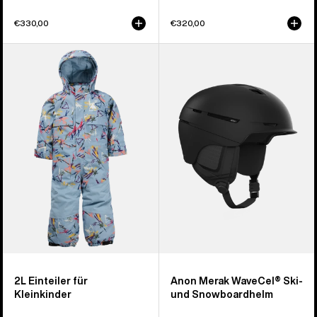
€330,00
€320,00
Burton
Anon
2L
Merak
Overall
WaveCel®
für
Ski-
Kleinkinder
und
Snowboardhelm
2L Einteiler für
Anon Merak WaveCel® Ski-
Kleinkinder
und Snowboardhelm