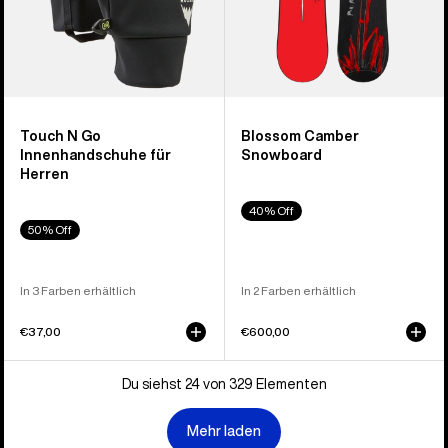
Touch N Go
Blossom Camber
Innenhandschuhe für
Snowboard
Herren
40% Off
50% Off
In 3 Farben erhältlich
In 2 Farben erhältlich
€37,00
€600,00
Du siehst 24 von 329 Elementen
Mehr laden