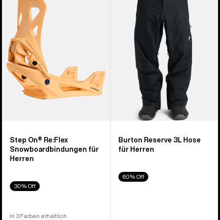
On®
3L
Re:Flex
Hose
Snowboardbindung
für
für
Herren
Herren
Step On® Re:Flex
Burton Reserve 3L Hose
Snowboardbindungen für
für Herren
Herren
60% Off
30% Off
In 3 Farben erhältlich