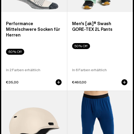
Performance
Men's [ak]® Swash
Mittelschwere Socken für
GORE‑TEX 2L Pants
Herren
50% Off
60% Off
In 2 Farben erhältlich
In 6 Farben erhältlich
€35,00
€460,00
Anon
Burton
Oslo
Mittelschwere
WaveCel®
Funktionshose
Ski-
für
und
Herren
Snowboardhelm