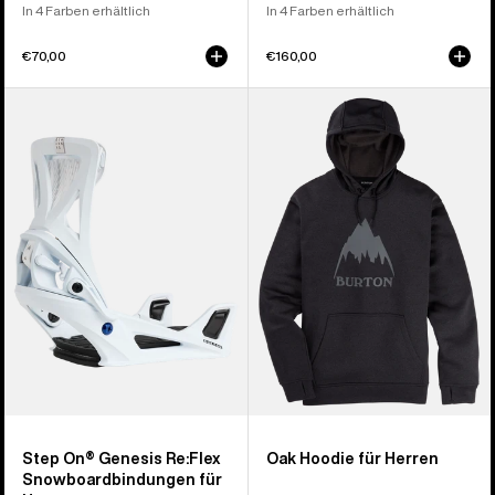
In 4 Farben erhältlich
In 4 Farben erhältlich
€70,00
€160,00
Burton
Burton
Step
Oak
On®
Hoodie
Genesis
für
Re:Flex
Herren
Snowboardbindung
für
Herren
Step On® Genesis Re:Flex
Oak Hoodie für Herren
Snowboardbindungen für