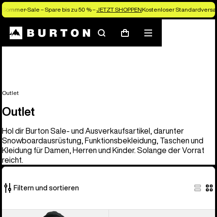
Sommer-Sale – Spare bis zu 50 % –
JETZT SHOPPEN
Kostenloser Standardversan
Suchen
Menü
Warenkorb
Outlet
Outlet
Hol dir Burton Sale- und Ausverkaufsartikel, darunter
Snowboardausrüstung, Funktionsbekleidung, Taschen und
Kleidung für Damen, Herren und Kinder. Solange der Vorrat
reicht.
Filtern und sortieren
329
Burton
Burton