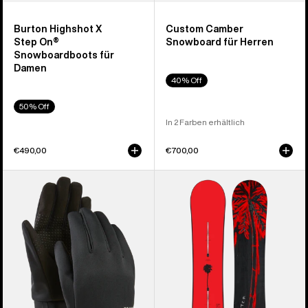
Burton Highshot X
Custom Camber
Step On®
Snowboard für Herren
Snowboardboots für
Damen
40% Off
50% Off
In 2 Farben erhältlich
€490,00
€700,00
Burton
Burton
Touch-
Blossom
N-
Camber
Go
Snowboard
Innenhandschuhe
für
Herren