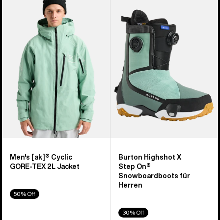
von
[ak]®
Highshot
329
Cyclic
X
Produkten
GORE‑TEX
Step On®
2L
Snowboardboots
Jacke
für
für
Herren
Herren
Men's [ak]® Cyclic
Burton Highshot X
GORE‑TEX 2L Jacket
Step On®
Snowboardboots für
Herren
50% Off
30% Off