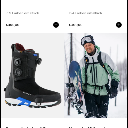
In 9 Farben erhältlich
In 4 Farben erhältlich
€490,00
€490,00
Burton
Burton
Highshot
[ak]®
X
Swash
Pro
GORE-
Step On®
TEX
Snowboardboots
2L
für
Jacke
Herren
für
Herren