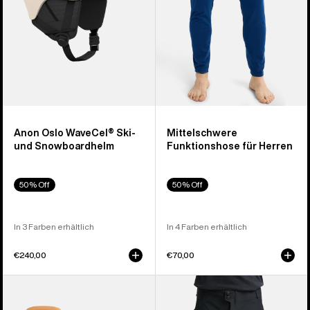
Anon Oslo WaveCel® Ski-
Mittelschwere
und Snowboardhelm
Funktionshose für Herren
50% Off
50% Off
In 3 Farben erhältlich
In 4 Farben erhältlich
€240,00
€70,00
Burton
Burton
Step
Reserve