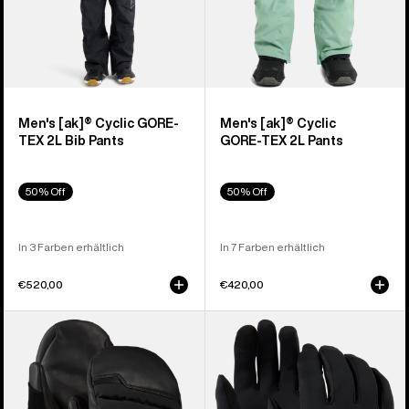
Herren
Men's [ak]® Cyclic GORE-
Men's [ak]® Cyclic
TEX 2L Bib Pants
GORE‑TEX 2L Pants
50% Off
50% Off
In 3 Farben erhältlich
In 7 Farben erhältlich
€520,00
€420,00
Burton
Burton
[ak]®
Screen
Windstopper
Grab®
Oven
Innenhandschuhe