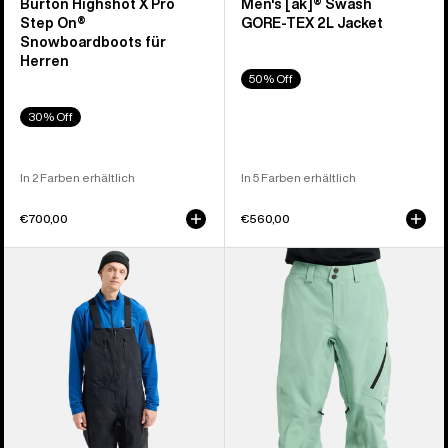
Burton Highshot X Pro
Men's [ak]® Swash
Step On®
GORE‑TEX 2L Jacket
Snowboardboots für
Herren
50% Off
30% Off
In 2 Farben erhältlich
In 5 Farben erhältlich
€700,00
€560,00
Burton
Burton
[ak]®
[ak]®
Cyclic
Cyclic
GORE-
GORE‑TEX
TEX
2L
2L
Hose
Latzhose
für
für
Herren