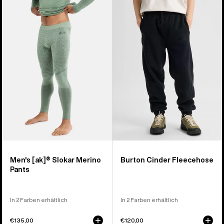
von
[ak]®
Cinder
4
Slokar
Fleecehose
Produkten
Merino
Hose
für
Herren
Men's [ak]® Slokar Merino
Burton Cinder Fleecehose
Pants
In 2 Farben erhältlich
In 2 Farben erhältlich
€135,00
€120,00