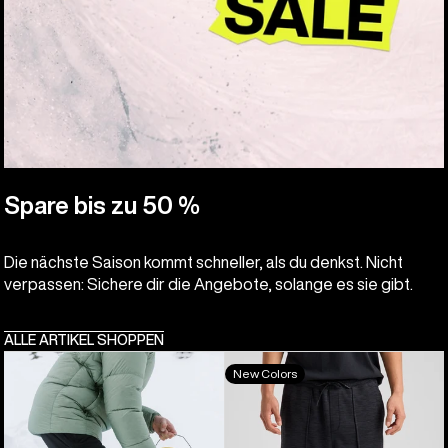
Spare bis zu 50 %
Die nächste Saison kommt schneller, als du denkst. Nicht
verpassen: Sichere dir die Angebote, solange es sie gibt.
ALLE ARTIKEL SHOPPEN
Burton
Burton
New Colors
[ak]®
Oak
Helium
Fleece
Stretch
Hose