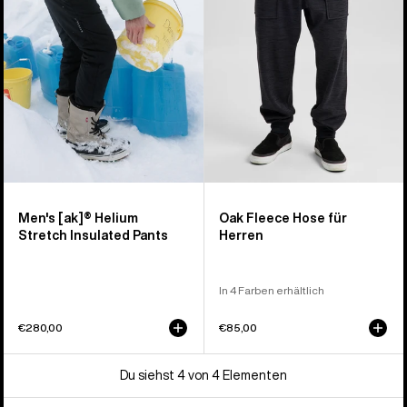
Insulated
für
Hose
Herren
für
Herren
Men's [ak]® Helium
Oak Fleece Hose für
Stretch Insulated Pants
Herren
In 4 Farben erhältlich
€280,00
€85,00
Du siehst 4 von 4 Elementen