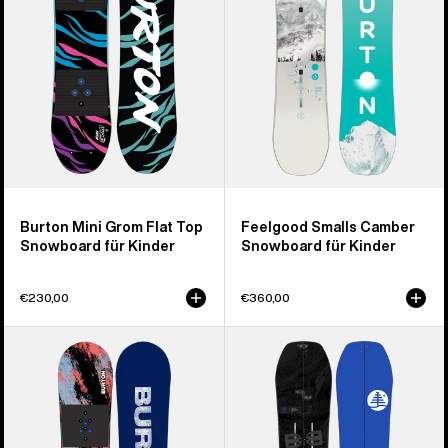
Snowboard
für
für
Kinder
Kinder
Burton Mini Grom Flat Top
Feelgood Smalls Camber
Snowboard für Kinder
Snowboard für Kinder
€230,00
€360,00
Burton
Burton
Grom
Family
Camber
Tree
Snowboard
Hometown
für
Hero