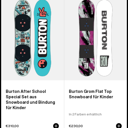
von
After
Grom
9
School
Flat
Produkten
Special
Top
Set
Snowboard
aus
für
Snowboard
Kinder
und
Bindung
für
Kinder
Burton After School
Burton Grom Flat Top
Special Set aus
Snowboard für Kinder
Snowboard und Bindung
für Kinder
In 2 Farben erhältlich
€310,00
€230,00