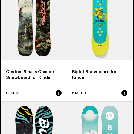
Snowboard
Kinder
für
Kinder
Custom Smalls Camber
Riglet Snowboard für
Snowboard für Kinder
Kinder
€360,00
€130,00
Burton
Burton
Mini
Feelgood
Grom
Smalls
Flat
Camber
Top
Snowboard