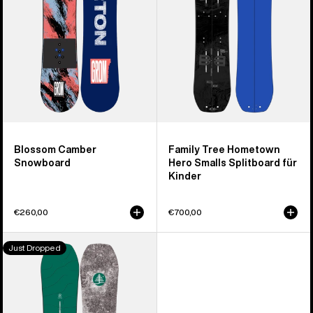
Kinder
Smalls
Splitboard
für
Kinder
Blossom Camber
Family Tree Hometown
Snowboard
Hero Smalls Splitboard für
Kinder
€260,00
€700,00
Burton
Just Dropped
Family
Tree
Hometown
Hero