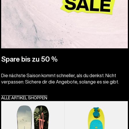
Spare bis zu 50 %
Die nächste Saison kommt schneller, als du denkst. Nicht
verpassen: Sichere dir die Angebote, solange es sie gibt.
ALLE ARTIKEL SHOPPEN
Burton
Burton
Custom
Riglet
Smalls
Snowboard
Camber
für