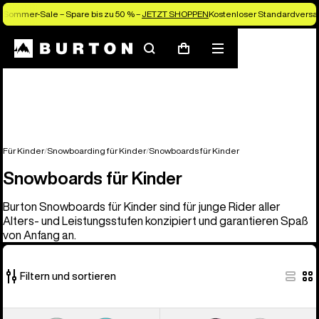
Sommer-Sale – Spare bis zu 50 % –
JETZT SHOPPEN
Kostenloser Standardversan
Suchen
Menü
Warenkorb
Für Kinder
Snowboarding für Kinder
Snowboards für Kinder
Snowboards für Kinder
Burton Snowboards für Kinder sind für junge Rider aller
Alters- und Leistungsstufen konzipiert und garantieren Spaß
von Anfang an.
Filtern und sortieren
9
Burton
Burton