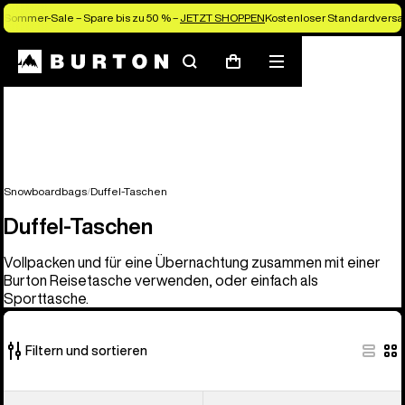
Sommer-Sale – Spare bis zu 50 % –
JETZT SHOPPEN
Kostenloser Standardversan
Suchen
Menü
Warenkorb
Snowboardbags
Duffel-Taschen
Duffel-Taschen
Vollpacken und für eine Übernachtung zusammen mit einer
Burton Reisetasche verwenden, oder einfach als
Sporttasche.
Filtern und sortieren
3
Burton
Burton