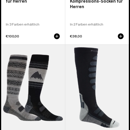
für Herren
Kompressions-Socken für
Herren
In 3 Farben erhältlich
In 2 Farben erhältlich
€100,00
€38,00
Burton
Burton
Performance
Performance
Lightweight
+
Socken
Leichte
für
Kompressions-
Herren
Socken
(2er-
für
Pack)
Herren