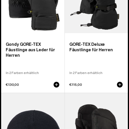
Herren
Gondy GORE-TEX
GORE-TEX Deluxe
Fäustlinge aus Leder für
Fäustlinge für Herren
Herren
In 2 Farben erhältlich
In 2 Farben erhältlich
€130,00
€115,00
Burton
Burton
[ak]®
[ak]®
Stagger
Clutch
Mütze
GORE-
TEX