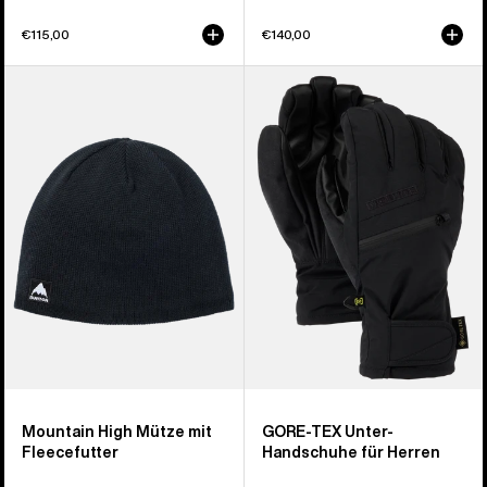
€115,00
€140,00
Burton
Burton
Mountain
GORE-
High
TEX
Mütze
Under
mit
Handschuh
Fleecefutter
für
Herren
Mountain High Mütze mit
GORE-TEX Unter-
Fleecefutter
Handschuhe für Herren