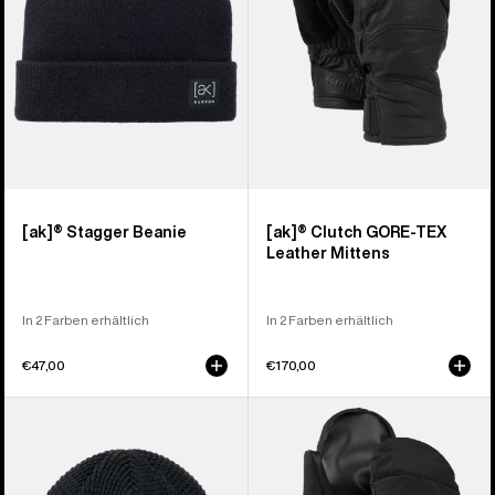
Lederfäustlinge
[ak]® Stagger Beanie
[ak]® Clutch GORE-TEX
Leather Mittens
In 2 Farben erhältlich
In 2 Farben erhältlich
€47,00
€170,00
Burton
Burton
Recycled
Profile
Waffle
Fäustling
Mütze
für