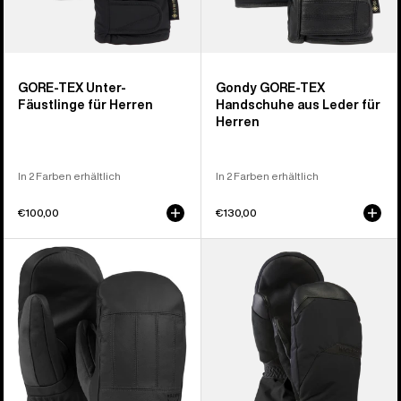
GORE-TEX Unter-
Gondy GORE-TEX
Fäustlinge für Herren
Handschuhe aus Leder für
Herren
In 2 Farben erhältlich
In 2 Farben erhältlich
€100,00
€130,00
Burton
Burton
Gondy
GORE-
GORE-
TEX
TEX
Deluxe
Fäustlinge
Fäustlinge
aus
für
Leder
Herren
für