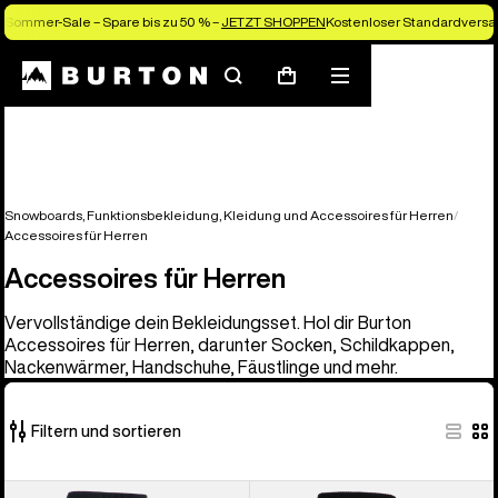
Sommer-Sale – Spare bis zu 50 % –
JETZT SHOPPEN
Kostenloser Standardversan
Suchen
Menü
Warenkorb
Snowboards, Funktionsbekleidung, Kleidung und Accessoires für Herren
Accessoires für Herren
Accessoires für Herren
Vervollständige dein Bekleidungsset. Hol dir Burton
Accessoires für Herren, darunter Socken, Schildkappen,
Nackenwärmer, Handschuhe, Fäustlinge und mehr.
Filtern und sortieren
56
Burton
Burton