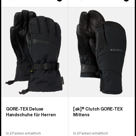
Burton
Burton
GORE-
[ak]®
TEX
Clutch
Deluxe
GORE-
Handschuhe
TEX
für
Fäustlinge
Herren
GORE-TEX Deluxe
[ak]® Clutch GORE-TEX
Handschuhe für Herren
Mittens
In 2 Farben erhältlich
In 2 Farben erhältlich