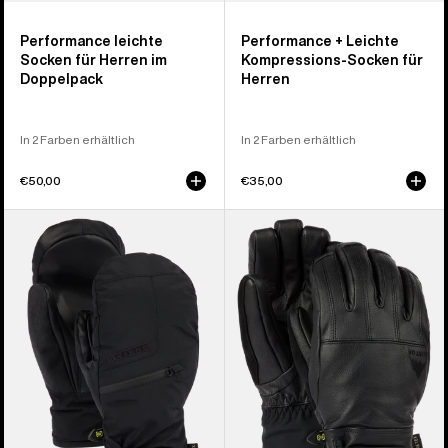
Performance leichte
Performance + Leichte
Socken für Herren im
Kompressions-Socken für
Doppelpack
Herren
In 2 Farben erhältlich
In 2 Farben erhältlich
€50,00
€35,00
Burton
Burton
GORE-
Gondy
TEX
GORE-
Unter-
TEX
Fäustling
Handschuhe
für
aus
Herren
Leder
für
Herren