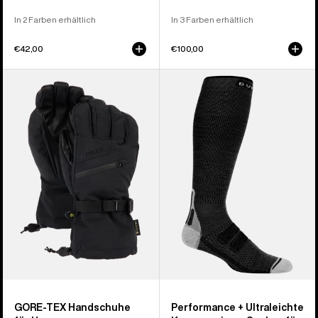
In 2 Farben erhältlich
In 3 Farben erhältlich
€42,00
€100,00
Burton
Burton
GORE-
Performance
TEX
+
Handschuhe
Ultraleichte
für
Kompressions-
Herren
Socken
für
Herren
GORE-TEX Handschuhe
Performance + Ultraleichte