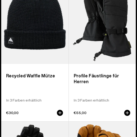
Herren
Recycled Waffle Mütze
Profile Fäustlinge für
Herren
In 3 Farben erhältlich
In 3 Farben erhältlich
€30,00
€55,00
Burton
Burton
Profile
[ak]®