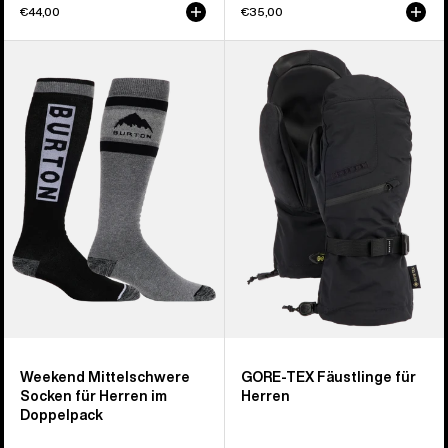
€44,00
€35,00
Burton
Burton
Weekend
GORE-
Midweight
TEX
Socken
Fäustling
für
für
Herren
Herren
(2er-
Pack)
Weekend Mittelschwere
GORE-TEX Fäustlinge für
Socken für Herren im
Herren
Doppelpack