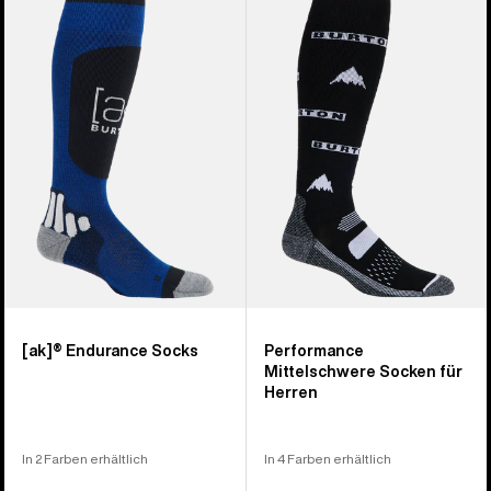
von
[ak]®
Performance
56
Endurance
Midweight
Produkten
Socken
Socken
für
Herren
[ak]® Endurance Socks
Performance
Mittelschwere Socken für
Herren
In 2 Farben erhältlich
In 4 Farben erhältlich