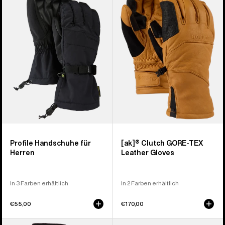
Handschuh
Clutch
für
GORE-
Herren
TEX
Lederhandschuhe
Profile Handschuhe für
[ak]® Clutch GORE-TEX
Herren
Leather Gloves
In 3 Farben erhältlich
In 2 Farben erhältlich
€55,00
€170,00
Burton
Burton