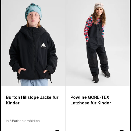
Burton
Burton
Hillslope
Powline
Jacke
GORE-
für
TEX
Kinder
2L
Latzhose
für
Kinder
Burton Hillslope Jacke für
Powline GORE-TEX
Kinder
Latzhose für Kinder
In 3 Farben erhältlich