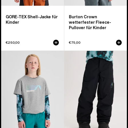
GORE‑TEX Shell-Jacke für
Burton Crown
Kinder
wetterfester Fleece-
Pullover für Kinder
€250,00
€75,00
Burton
Burton
Elmore
GORE-
T-
TEX
Shirt
Shell-
für
Hose
Kinder
für
Kinder