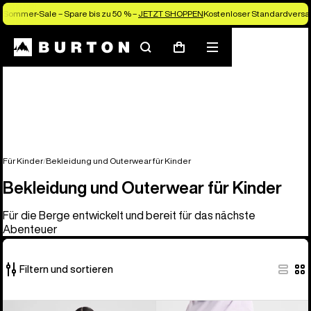
Sommer-Sale – Spare bis zu 50 % –
JETZT SHOPPEN
Kostenloser Standardversan
Suchen
Menü
Warenkorb
Für Kinder
Bekleidung und Outerwear für Kinder
Bekleidung und Outerwear für Kinder
Für die Berge entwickelt und bereit für das nächste
Abenteuer
Filtern und sortieren
27
Burton
Burton