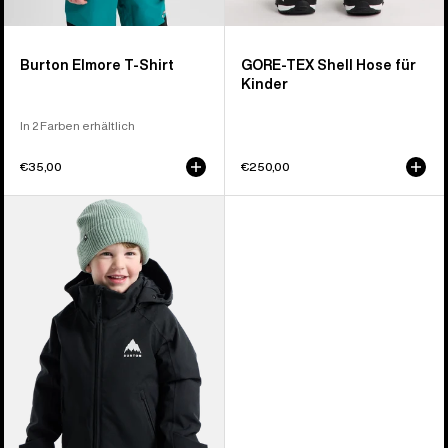
Burton Elmore T-Shirt
GORE-TEX Shell Hose für
Kinder
In 2 Farben erhältlich
€35,00
€250,00
Burton
Hillslope
2L
Jacke
für
Kleinkinder