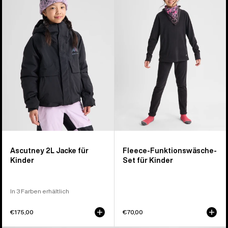
2L
Funktionswäsche-
Jacke
Set
für
für
Kinder
Kinder
Ascutney 2L Jacke für
Fleece-Funktionswäsche-
Kinder
Set für Kinder
In 3 Farben erhältlich
€175,00
€70,00