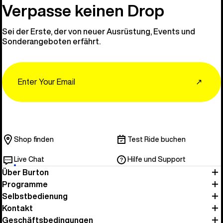
Entdecken 
Verpasse keinen Drop
Sei der Erste, der von neuer Ausrüstung, Events und
Sonderangeboten erfährt.
Email
↗
Shop finden
Test Ride buchen
Live Chat
Hilfe und Support
Über Burton
Programme
Selbstbedienung
Kontakt
Geschäftsbedingungen