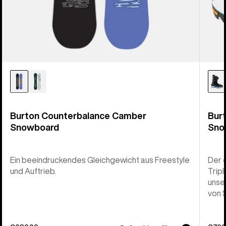
Burton Counterbalance Camber
Bur
Snowboard
Sno
Ein beeindruckendes Gleichgewicht aus Freestyle
Der 
und Auftrieb.
Trip
unse
von 