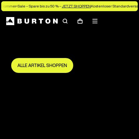
Sommer-Sale – Spare bis zu 50 % –
JETZT SHOPPEN
Kostenloser Standardversan
Suchen
Menü
Warenkorb
Spare bis zu 50 %
Die neue Saison beginnt hier.
Sei früh dabei und mach das Beste draus.
ALLE ARTIKEL SHOPPEN