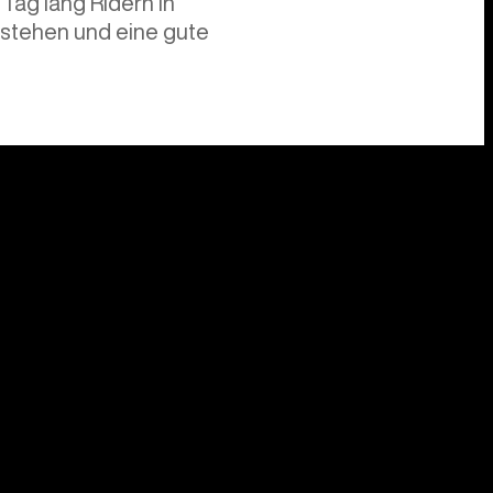
 Tag lang Ridern in
stehen und eine gute