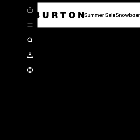
Soldes d’été - Économisez jusqu’à 50 % 
Summer Sale
Snowboar