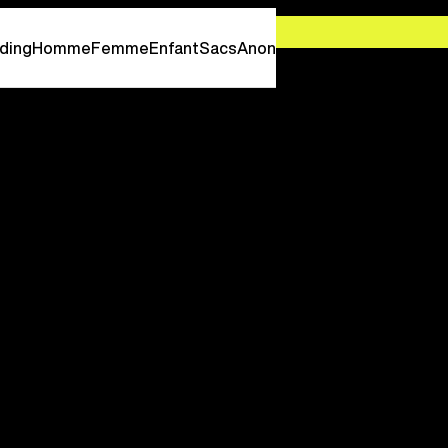
-
PROFITEZ EN MAINTENANT
ding
Homme
Femme
Enfant
Sacs
Anon