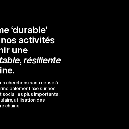
me ‘durable’
 nos activités
nir une
table
,
résiliente
ine.
ous cherchons sans cesse à
 principalement axé sur nos
social les plus importants :
aire, utilisation des
re chaîne