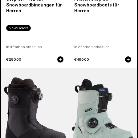
Snowboardbindungen für
Snowboardboots für
Herren
Herren
New Colors
In 4 Farben erhältlich
In 2 Farben erhältlich
€280,00
€490,00
Burton
Burton
Ion
Felix
BOA®
Step
Snowboardboots
On®
für
Snowboardboots
Herren
für
Damen