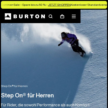
Sommer-Sale – Spare bis zu 50 % –
JETZT SHOPPEN
Kostenloser Standardversan
Suchen
Menü
Warenkorb
Step On® für Herren
Step On® für Herren
Für Rider, die sowohl Performance als auch Komfort