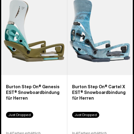
Genesis
Cartel
EST®
X
Snowboardbindung
EST®
für
Snowboardbindung
Herren
für
Herren
Burton Step On® Genesis
Burton Step On® Cartel X
EST® Snowboardbindung
EST® Snowboardbindung
für Herren
für Herren
Just Dropped
Just Dropped
In 4 Farben erhältlich
In 4 Farben erhältlich