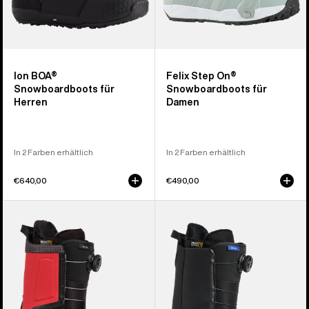
Ion BOA®
Felix Step On®
Snowboardboots für
Snowboardboots für
Herren
Damen
In 2 Farben erhältlich
In 2 Farben erhältlich
€640,00
€490,00
Burton
Burton
Highshot
Waverange
Step On®
Step
Snowboardboots
On®
für
Snowboardboots
Herren
für
Herren