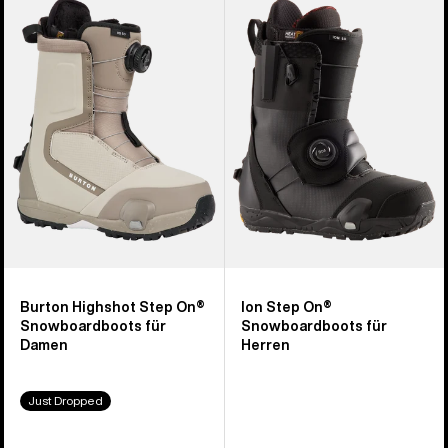
Highshot
Ion
Step On®
Step
Snowboardboots
On®
für
Snowboardboots
Damen
für
Herren
Burton Highshot Step On®
Ion Step On®
Snowboardboots für
Snowboardboots für
Damen
Herren
Just Dropped