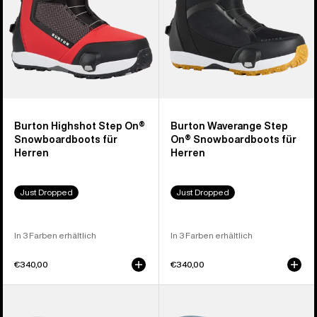
Burton Highshot Step On®
Burton Waverange Step
Snowboardboots für
On® Snowboardboots für
Herren
Herren
Just Dropped
Just Dropped
In 3 Farben erhältlich
In 3 Farben erhältlich
€340,00
€340,00
Burton
Burton
Step On®
Step On®