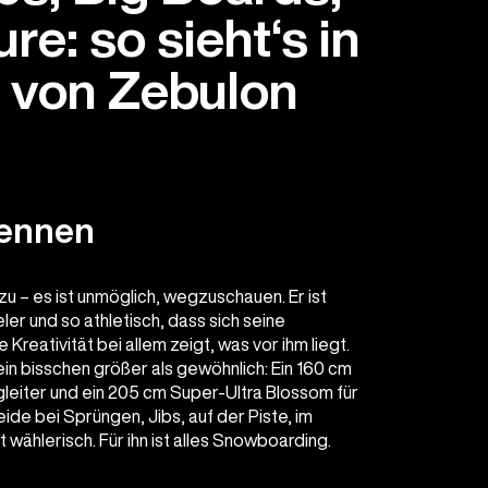
re: so sieht‘s in
t von Zebulon
kennen
u – es ist unmöglich, wegzuschauen. Er ist
er und so athletisch, dass sich seine
reativität bei allem zeigt, was vor ihm liegt.
in bisschen größer als gewöhnlich: Ein 160 cm
gleiter und ein 205 cm Super-Ultra Blossom für
eide bei Sprüngen, Jibs, auf der Piste, im
t wählerisch. Für ihn ist alles Snowboarding.