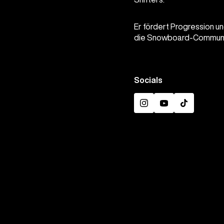
Er fördert Progression u
die Snowboard-Communit
Socials
Instagram
YouTube
TikTok