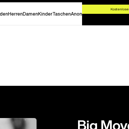
T SHOPPEN
Kostenlose
den
Herren
Damen
Kinder
Taschen
Anon
Big Move