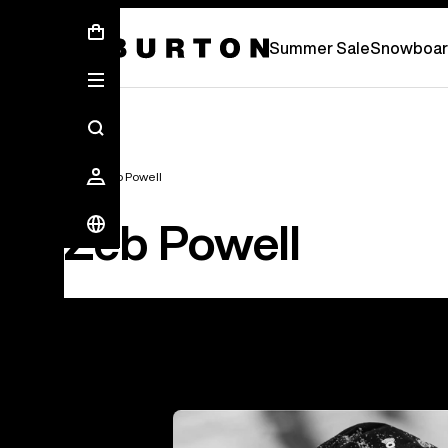
Sommer-Sale – Spare bis zu 50 % –
JETZ
Summer Sale
Snowboar
Team
Zeb Powell
Zeb Powell