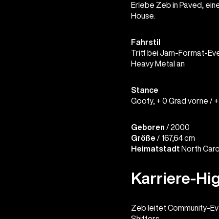
Erlebe Zeb in Paved, ein
House.
Fahrstil
Tritt bei Jam-Format-Ev
Heavy Metal an
Stance
Goofy, + 0 Grad vorne / +
Geboren
/ 2000
Größe
/ 167,64 cm
Heimatstadt
North Caro
Karriere-Hig
Zeb leitet Community-Eve
Shifters.