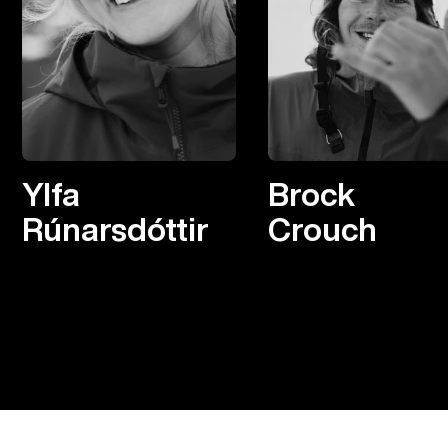
Ylfa
Brock
Rúnarsdóttir
Crouch