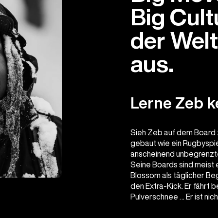
Big Cultu
der Wel
aus.
Lerne Zeb 
Sieh Zeb auf dem Board z
gebaut wie ein Rugbyspiel
anscheinend unbegrenzte K
Seine Boards sind meist e
Blossom als täglicher Be
den Extra-Kick. Er fährt b
Pulverschnee … Er ist nich