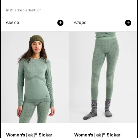
In 2 Farben erhältlich
€65,00
€70,00
Burton
Burton
[ak]®
[ak]®
Slokar
Slokar
Crewneck
Merino
Fleece
Hose
für
für
Damen
Damen
Women's [ak]® Slokar
Women's [ak]® Slokar