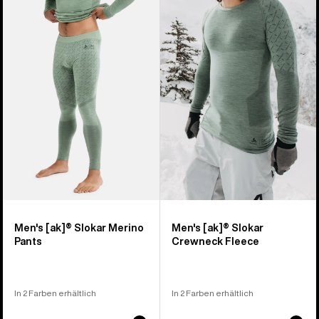
von
[ak]®
[ak]®
9
Slokar
Slokar
Produkten
Merino
Crewneck
Hose
Fleece
für
für
Herren
Herren
Men's [ak]® Slokar Merino
Men's [ak]® Slokar
Pants
Crewneck Fleece
In 2 Farben erhältlich
In 2 Farben erhältlich