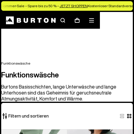
Sommer-Sale – Spare bis zu 50 % –
JETZT SHOPPEN
Kostenloser Standardversan
Suchen
Menü
Warenkorb
Funktionswäsche
Funktionswäsche
Burtons Basisschichten, lange Unterwäsche und lange
Unterhosen sind das Geheimnis für geruchsneutrale
Atmungsaktivität, Komfort und Wärme.
Filtern und sortieren
9
Burton
Burton