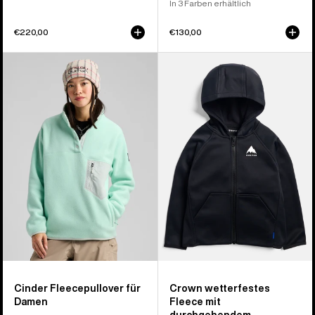
In 3 Farben erhältlich
€220,00
€130,00
Burton
Burton
Cinder
Crown
Fleecepullover
Wetterfestes
für
Full-
Damen
Zip-
Fleece
für
Kleinkinder
Cinder Fleecepullover für
Crown wetterfestes
Damen
Fleece mit