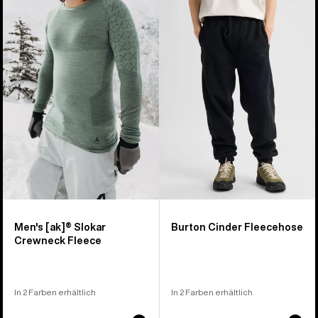
von
[ak]®
Cinder
25
Slokar
Fleecehose
Produkten
Crewneck
Fleece
für
Herren
Men's [ak]® Slokar
Burton Cinder Fleecehose
Crewneck Fleece
In 2 Farben erhältlich
In 2 Farben erhältlich