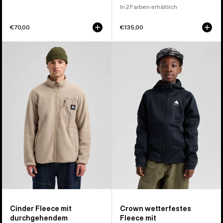
In 2 Farben erhältlich
€70,00
€135,00
Burton
Burton
Cinder
Crown
Fleeceoberteil
wetterfeste
mit
Fleecejacke
durchgehendem
mit
Reißverschluss
durchgehendem
für
Reißverschluss
Herren
für
Kinder
Cinder Fleece mit
Crown wetterfestes
durchgehendem
Fleece mit