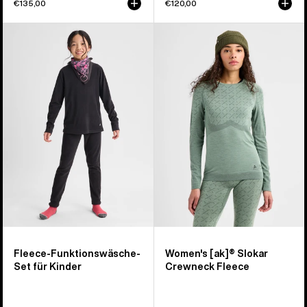
€135,00
€120,00
Burton
Burton
Fleece-
[ak]®
Funktionswäsche-
Slokar
Set
Crewneck
für
Fleece
Kinder
für
Damen
Fleece-Funktionswäsche-
Women's [ak]® Slokar
Set für Kinder
Crewneck Fleece