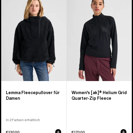
Lemma
[ak]®
Fleecepullover
Helium
für
Grid
Damen
Fleece
mit
Viertelreißverschluss
für
Damen
Lemma Fleecepullover für
Women's [ak]® Helium Grid
Damen
Quarter-Zip Fleece
In 2 Farben erhältlich
€130,00
€170,00