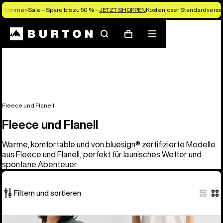
Sommer-Sale – Spare bis zu 50 % –
JETZT SHOPPEN
Kostenloser Standardversan
Suchen
Menü
Warenkorb
Fleece und Flanell
Fleece und Flanell
Warme, komfortable und von bluesign® zertifizierte Modelle
aus Fleece und Flanell, perfekt für launisches Wetter und
spontane Abenteuer.
Filtern und sortieren
25
Burton
Burton