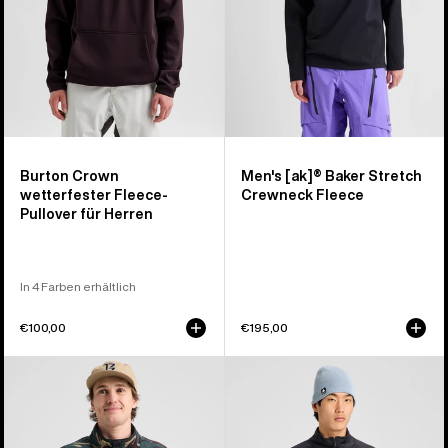
Herren
Burton Crown
Men's [ak]® Baker Stretch
wetterfester Fleece-
Crewneck Fleece
Pullover für Herren
In 4 Farben erhältlich
€100,00
€195,00
Burton
Burton
Cinder
[ak]®
Fleecepullover
Baker
für
Stretch-