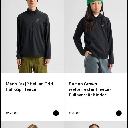
Helium
wetterfester
Grid
Fleece-
Fleece
Pullover
mit
für
halbem
Kinder
Reißverschluss
für
Herren
Men's [ak]® Helium Grid
Burton Crown
Half-Zip Fleece
wetterfester Fleece-
Pullover für Kinder
€170,00
€75,00
Burton
Burton