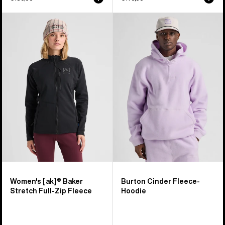
Burton
Burton
[ak]®
Cinder
Baker
Fleece-
Stretch-
Hoodie
Fleece
mit
durchgehendem
Reißverschluss
für
Damen
Women's [ak]® Baker
Burton Cinder Fleece-
Stretch Full-Zip Fleece
Hoodie