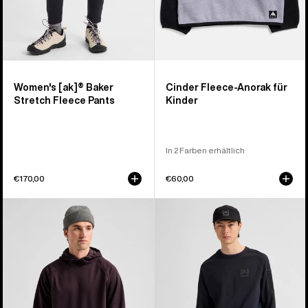
Women's [ak]® Baker
Cinder Fleece-Anorak für
Stretch Fleece Pants
Kinder
In 2 Farben erhältlich
€170,00
€60,00
Burton
Burton
Crown
[ak]®
wetterfester
Baker
Fleece-
Stretch
Pullover
Crewneck
für
Fleece
Herren
für