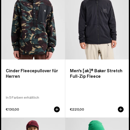
Herren
Fleece
mit
durchgehendem
Reißverschluss
für
Herren
Cinder Fleecepullover für
Men's [ak]® Baker Stretch
Herren
Full-Zip Fleece
In 5 Farben erhältlich
€130,00
€220,00
Burton
Burton
[ak]®
Crown