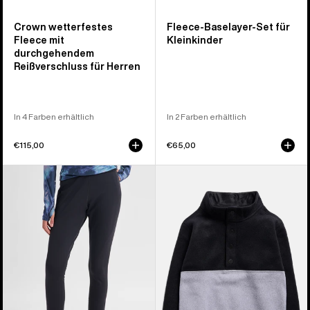
Crown wetterfestes
Fleece-Baselayer-Set für
Fleece mit
Kleinkinder
durchgehendem
Reißverschluss für Herren
In 4 Farben erhältlich
In 2 Farben erhältlich
€115,00
€65,00
Burton
Burton
[ak]®
Cinder
Baker
Fleeceanorak
Stretch-
für
Fleecehose
Kleinkinder
für
Damen