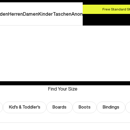
SHOP NOW
Free Standard S
den
Herren
Damen
Kinder
Taschen
Anon
Find Your Size
Kid's & Toddler's
Boards
Boots
Bindings