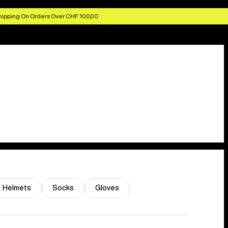
hipping On Orders Over CHF 100,00
Helmets
Socks
Gloves