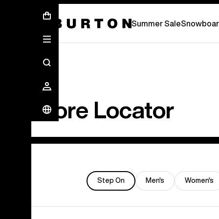
Summer Sale - Save Up To 50% Off -
Summer Sale
Snowboar
Store Locator
Step On
Men's
Women's