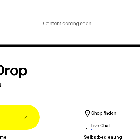
Content coming soon.
Drop
d
Shop finden
↗
Live Chat
mme
Selbstbedienung