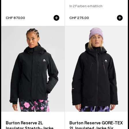
In 2 Farben erhältlich
CHF 870.00
CHF 275.00
Burton
Burton
Reserve
Reserve
2L
GORE-
Insulator
TEX
Stretch-
2L
Jacke
Insulated
für
Jacke
Damen
für
Damen
Burton Reserve 2L
Burton Reserve GORE-TEX
Insulator Stretch-Jacke
2L Insulated Jacke für